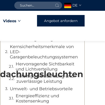
DE
Inhaltsverzeichnis
Angebot anfordern
Videos
Verbesserung der
Garagensicherheit durch
fortschrittliche LED-
Beleuchtungslösungen
Kernsicherheitsmerkmale von
LED-
Garagenbeleuchtungssystemen
Hervorragende Sichtbarkeit
und Lichtverteilung
rdachungsleuchten
Sofortige Beleuchtung und
zuverlässige Leistung
Umwelt- und Betriebsvorteile
Energieeffizienz und
Kostensenkung