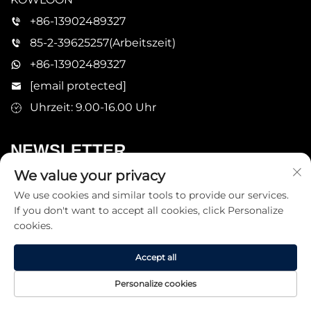
+86-13902489327
85-2-39625257(Arbeitszeit)
+86-13902489327
[email protected]
Uhrzeit: 9.00-16.00 Uhr
NEWSLETTER
We value your privacy
Willkommen, mit uns in Kontakt zu treten für die
We use cookies and similar tools to provide our services.
neuesten Produktinformationen
If you don't want to accept all cookies, click Personalize
cookies.
SENDEN
Accept all
Personalize cookies