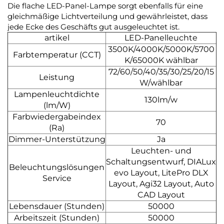
Die flache LED-Panel-Lampe sorgt ebenfalls für eine
gleichmäßige Lichtverteilung und gewährleistet, dass
jede Ecke des Geschäfts gut ausgeleuchtet ist.
artikel
LED-Panelleuchte
3500K/4000K/5000K/5700
Farbtemperatur (CCT)
K/65000K wählbar
72/60/50/40/35/30/25/20/15
Leistung
W/wählbar
Lampenleuchtdichte
130lm/w
(lm/W)
Farbwiedergabeindex
70
(Ra)
Dimmer-Unterstützung
Ja
Leuchten- und
Schaltungsentwurf, DIALux
Beleuchtungslösungen
evo Layout, LitePro DLX
Service
Layout, Agi32 Layout, Auto
CAD Layout
Lebensdauer (Stunden)
50000
Arbeitszeit (Stunden)
50000