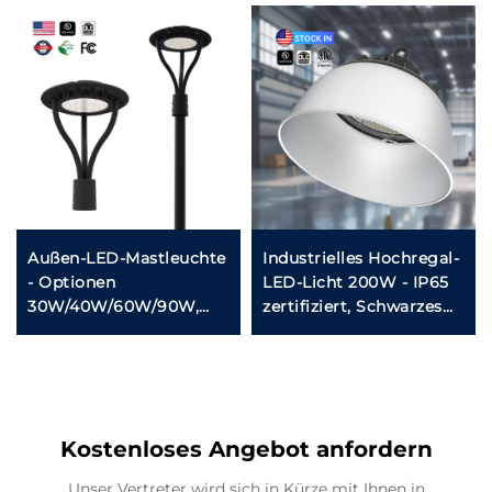
Außen-LED-Mastleuchte
Industrielles Hochregal-
- Optionen
LED-Licht 200W - IP65
30W/40W/60W/90W,
zertifiziert, Schwarzes
IP65 wetterfest für Höfe
UFO-Gehäuse für
& Parkbereiche
Lagerhallen,
Fitnessstudios, Garagen
tung
(100-300W Bereich)
Kostenloses Angebot anfordern
Unser Vertreter wird sich in Kürze mit Ihnen in