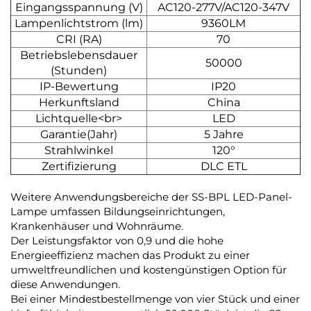
Eingangsspannung (V)
AC120-277V/AC120-347V
Lampenlichtstrom (lm)
9360LM
CRI (RA)
70
Betriebslebensdauer
50000
(Stunden)
IP-Bewertung
IP20
Herkunftsland
China
Lichtquelle<br>
LED
Garantie(Jahr)
5 Jahre
Strahlwinkel
120°
Zertifizierung
DLC ETL
Weitere Anwendungsbereiche der SS-BPL LED-Panel-
Lampe umfassen Bildungseinrichtungen,
Krankenhäuser und Wohnräume.
Der Leistungsfaktor von 0,9 und die hohe
Energieeffizienz machen das Produkt zu einer
umweltfreundlichen und kostengünstigen Option für
diese Anwendungen.
Bei einer Mindestbestellmenge von vier Stück und einer