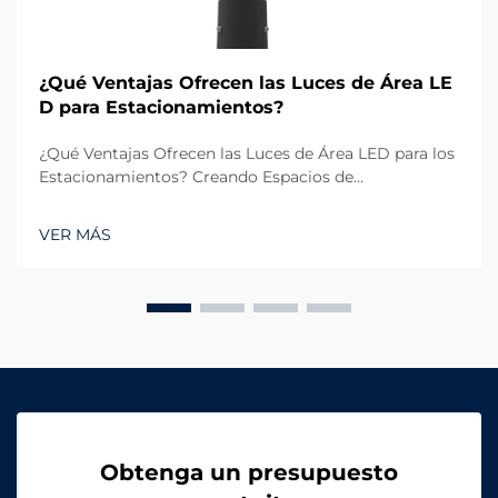
¿Qué Ventajas Ofrecen las Luces de Área LE
D para Estacionamientos?
¿Qué Ventajas Ofrecen las Luces de Área LED para los
Estacionamientos? Creando Espacios de
Estacionamiento Más Seguros y Brillantes Los
estacionamientos modernos requieren sistemas de
VER MÁS
iluminación que ofrezcan eficiencia y confiabilidad.
Las Luces de Área LED se han convertido en una
solución preferida para enha...
Obtenga un presupuesto