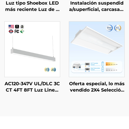
Luz tipo Shoebox LED
Instalación suspendid
más reciente Luz de C
a/superficial, carcasa d
alle LED 30000Lm Luc
e policarbonato, IP66,
es de Área Exterior par
LED hermético, 125lm/
a Casas
w, 5CCT, 4 pies, 45W, l
uz linear LED tri-proof
AC120-347V UL/DLC 3C
Oferta especial, lo más
CT 4FT 8FT Luz Lineal
vendido 2X4 Selección
Colgante Conectable T
de CCT 3000-5000K Ilu
ubo LED Lámpara Colg
minación comercial e i
ante Batten Lineal LE
ndustrial LED tipo troff
D para Escuelas Super
er
mercados