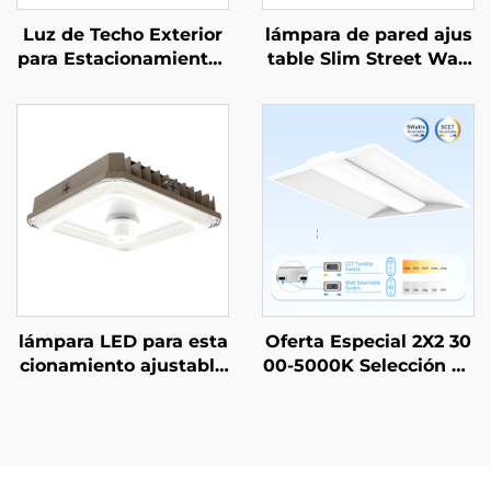
Luz de Techo Exterior
lámpara de pared ajus
para Estacionamientos
table Slim Street Wall
y Patios - Stock EE.UU.
pack LED 40W-120W r
IP65 Poste de Alumini
egulable con 3CCT y 3
o y Acero 30W 40W 60
potencias, resistente a
W 90W Luz de Jardín
l agua IP65, con sensor
LED
de movimiento
lámpara LED para esta
Oferta Especial 2X2 30
cionamiento ajustable
00-5000K Selección de
100W 80W 60W 3Pote
CCT Iluminación Come
ncias y 3CCT - 3500K~
rcial e Industrial Lámp
5000K 130lm/W con 5
ara LED Troffer
años de garantía