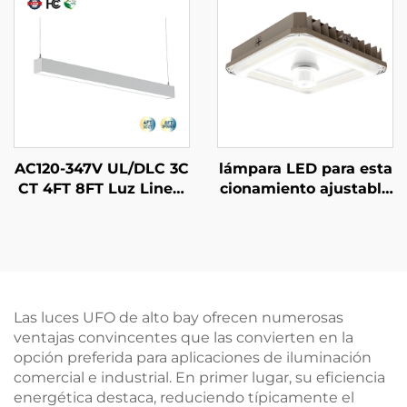
colgados, iluminación
posterior LED
AC120-347V UL/DLC 3C
lámpara LED para esta
CT 4FT 8FT Luz Lineal
cionamiento ajustable
Colgante Conectable T
100W 80W 60W 3Pote
ubo LED Lámpara Colg
ncias y 3CCT - 3500K~
ante Batten Lineal LE
5000K 130lm/W con 5
D para Escuelas Super
años de garantía
mercados
Las luces UFO de alto bay ofrecen numerosas
ventajas convincentes que las convierten en la
opción preferida para aplicaciones de iluminación
comercial e industrial. En primer lugar, su eficiencia
energética destaca, reduciendo típicamente el