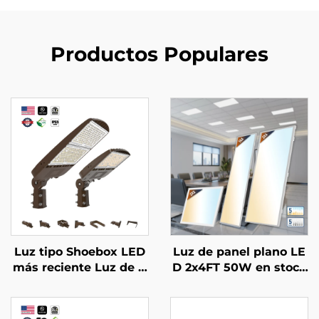
Productos Populares
Luz tipo Shoebox LED
Luz de panel plano LE
más reciente Luz de C
D 2x4FT 50W en stock
alle LED 30000Lm Luc
en EE.UU., lente prism
es de Área Exterior par
ático, instalación emp
a Casas
otrada para techos des