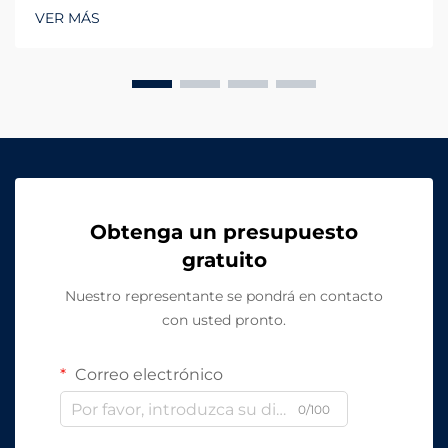
desempeña un papel crucial tanto en funcionalidad
VER MÁS
como en estética. Ya sea un gran estacionamiento, un
campo deportivo, una zona residencial...
Obtenga un presupuesto
gratuito
Nuestro representante se pondrá en contacto
con usted pronto.
Correo electrónico
0/100