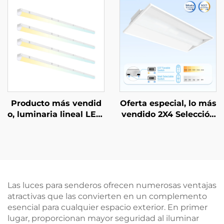
lámparas lineales ajus
Techo Comercial Luz d
tables en CCT y poten
e Carril LED
cia para proyectos de c
onstrucción o renovaci
ón
Producto más vendid
Oferta especial, lo más
o, luminaria lineal LED,
vendido 2X4 Selección
luz colgante lineal sus
de CCT 3000-5000K Ilu
pendida para proyecto
minación comercial e i
s de oficinas
ndustrial LED tipo troff
er
Las luces para senderos ofrecen numerosas ventajas
atractivas que las convierten en un complemento
esencial para cualquier espacio exterior. En primer
lugar, proporcionan mayor seguridad al iluminar