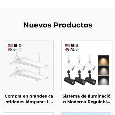
Nuevos Productos
Compra en grandes ca
Sistema de Iluminació
ntidades lámparas LE
n Moderna Regulable
D de techo alto de 200
Ajustable 10W 15W 20
vatios - 400 vatios con
W 25W 30W Carril de