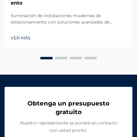
ento
Iluminación de instalaciones modernas de
estacionamiento con soluciones avanzadas de
iluminación. La evolución de la iluminación en
instalaciones de estacionamiento ha cambiado
VER MÁS
drásticamente con la introducción de sistemas de
luces LED para toldos de garaje. Estas soluciones de
iluminación de vanguardia se han convertido en...
Obtenga un presupuesto
gratuito
Nuestro representante se pondrá en contacto
con usted pronto.