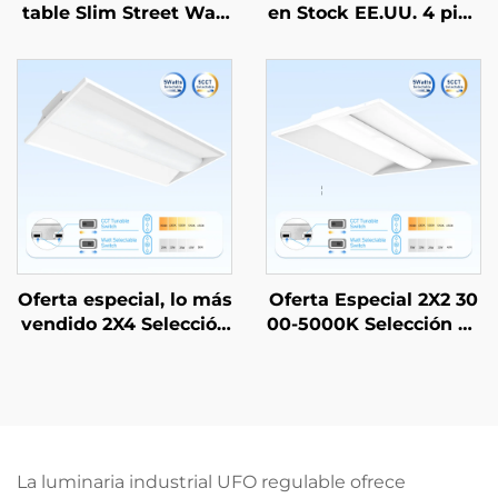
table Slim Street Wall
en Stock EE.UU. 4 pies
pack LED 40W-120W r
10W 12W 15W 18W 22
egulable con 3CCT y 3
W Con 5CCT y Potenci
potencias, resistente a
a Ajustable 5Potencias
l agua IP65, con sensor
Aluminio G13 T8 Tubo
de movimiento
LED para Oficinas
Oferta especial, lo más
Oferta Especial 2X2 30
vendido 2X4 Selección
00-5000K Selección de
de CCT 3000-5000K Ilu
CCT Iluminación Come
minación comercial e i
rcial e Industrial Lámp
ndustrial LED tipo troff
ara LED Troffer
er
La luminaria industrial UFO regulable ofrece