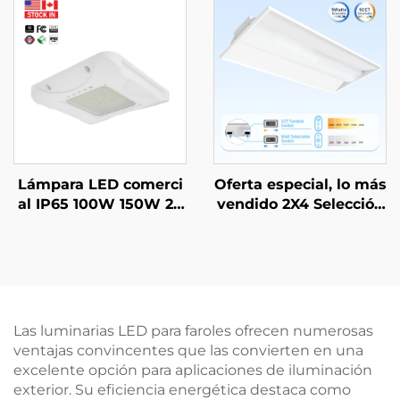
o y Acero 30W 40W 60
ante Batten Lineal LE
W 90W Luz de Jardín
D para Escuelas Super
LED
mercados
Lámpara LED comerci
Oferta especial, lo más
al IP65 100W 150W 20
vendido 2X4 Selección
0W para garajes - Luz
de CCT 3000-5000K Ilu
de techo LED para gas
minación comercial e i
olineras y estaciones d
ndustrial LED tipo troff
e servicio
er
Las luminarias LED para faroles ofrecen numerosas
ventajas convincentes que las convierten en una
excelente opción para aplicaciones de iluminación
exterior. Su eficiencia energética destaca como