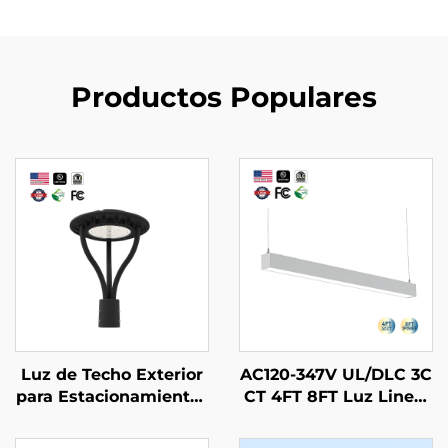
Productos Populares
Luz de Techo Exterior
AC120-347V UL/DLC 3C
para Estacionamientos
CT 4FT 8FT Luz Lineal
y Patios - Stock EE.UU.
Colgante Conectable T
IP65 Poste de Alumini
ubo LED Lámpara Colg