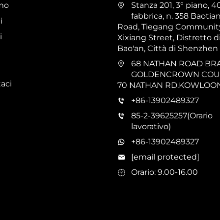
amo
Stanza 201, 3° piano, 4
fabbrica, n. 358 Baotian
i
Road, Tiegang Community
i
Xixiang Street, Distretto d
Bao'an, Città di Shenzhen
68 NATHAN ROAD BR
GOLDENCROWN COUR
aci
70 NATHAN RD.KOWLOO
+86-13902489327
85-2-39625257(Orario
lavorativo)
+86-13902489327
[email protected]
Orario: 9.00-16.00