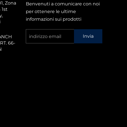
01, Zona
Benvenuti a comunicare con noi
 1st
per ottenere le ultime
,
informazioni sui prodotti
i
Invia
ANCH
T. 66-
N