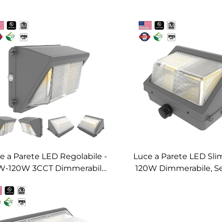
e a Parete LED Regolabile -
Luce a Parete LED Sli
W-120W 3CCT Dimmerabile
120W Dimmerabile, S
on Sensore di Movimento
3CCT & Rilevame
esign Impermeabile IP65)
Movimento (Imperm
IP65)