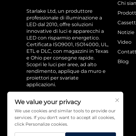
Chi si
Starlake Ltd, un produttore
Prodott
professionale di illuminazione a
Cassett
LED dal 2010, offre soluzioni
innovative di luci e apparecchi a
Notizie
LED con risparmio energetico.
Video
Certificata ISO9001, ISO14000, UL,
ETL e DLC, con magazzini in Texas
Contatt
e Ohio per consegne rapide.
Blog
Scopri le luci per aree, ad alto
rendimento, applique da muro e
proiettori per svariate
applicazioni.
We value your privacy
We use cookies and similar tools to provide our
services. If you don't want to accept all cookies,
click Personalize cookies.