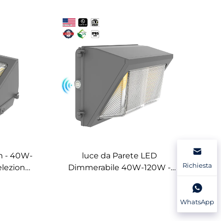
m - 40W-
luce da Parete LED
Richiesta
elezione
Dimmerabile 40W-120W -
nto
Impermeabile IP65 con 3CCT e
eabile
Sensore di Movimento
WhatsApp
(Potenza Regolabile)