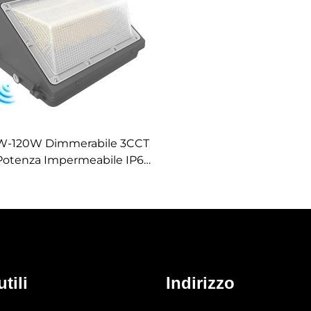
W-120W Dimmerabile 3CCT
Potenza Impermeabile IP65
im Regolabile Lampada da
rete per Esterni a LED con
Sensore di Movimento
tili
Indirizzo