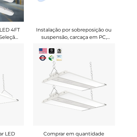
a LED 4FT
Instalação por sobreposição ou
Seleção
suspensão, carcaça em PC,
 de
IP66, prova de vapor, 125lm/w,
o para
5CCT, linear LED 4FT 45W, luz
contra
linear tripla prova
ear LED
Comprar em quantidade