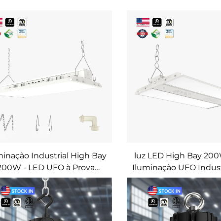
minação Industrial High Bay
luz LED High Bay 200
200W - LED UFO à Prova
Iluminação UFO Indust
Água IP65 para Armazém e
Armazém, Academ
spaços Comerciais (Preto,
Garagem (100-300W,
100-300W)