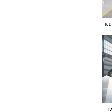
luz
(I
1