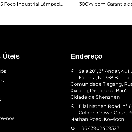
65 Foco Industrial Lâmpada
300W com Garantia de
i Bay Armazém Luminária
Ângulo Ajustável de 9
UFO High Bay Led para
Luminária Linear LED 
Academia Garagem
Armazéns
 Úteis
Endereço
Nós
Sala 201, 3º Andar, 401,
Fábrica, Nº 358 Baotian
os
Comunidade Tiegang, Ru
Xixiang, Distrito de Bao'an
Cidade de Shenzhen
s
filial Nathan Road, nº 6
Golden Crown Court, 
te-nos
Nathan Road, Kowloon
+86-13902489327