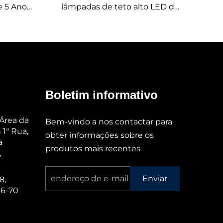
 5 Anos,
lâmpadas de teto alto LED de
0 Graus,
200 watts a 400 watts com
4ft para
linear ajustável CCT e potência
para projetos de construção ou
reforma
Boletim informativo
 Área da
Bem-vindo a nos contactar para
 1ª Rua,
obter informações sobre os
a
produtos mais recentes
,
Enviar
8,
66-70