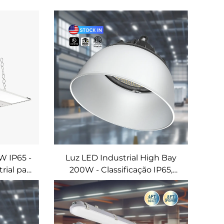
W IP65 -
Luz LED Industrial High Bay
rial para
200W - Classificação IP65,
ia e
Luminária UFO Preta para
 Preto)
Armazém, Academia e
Garagem (Faixa de 100-300W)