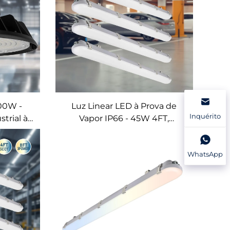
00W -
Luz Linear LED à Prova de
Inquérito
trial à
Vapor IP66 - 45W 4FT,
 para
Eficiência de 125LM/W, 5
ia e
Opções CCT (Montagem em
WhatsApp
 Preto)
Superfície/Suspensão)