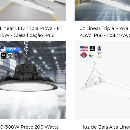
 Linear LED Tripla Prova 4FT
luz Linear Tripla Prov
45W - Classificação IP66,
45W IP66 - 125LM/W, 
Ajuste 5CCT, 125LM/W
5CCT, Montagem
nstalação de Superfície ou
Superfície/Suspensã
Pendente)
Áreas com Vedação 
Vapores
00-300W Preto 200 Watts
luz de Baía Alta Lin