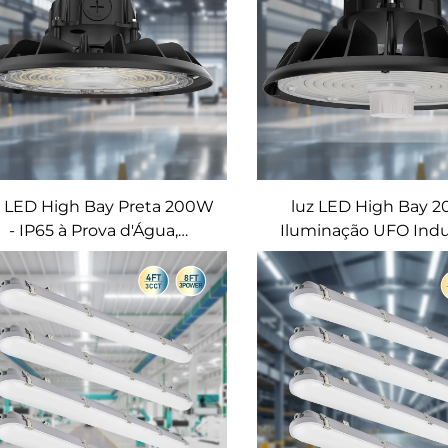
 LED High Bay Preta 200W
luz LED High Bay 2
- IP65 à Prova d'Água,
Iluminação UFO Indus
luminação Econômica em
Prova d'Água IP65
Energia UFO para Uso
Armazém, Academ
Industrial e Comercial
Garagem (100-300W,