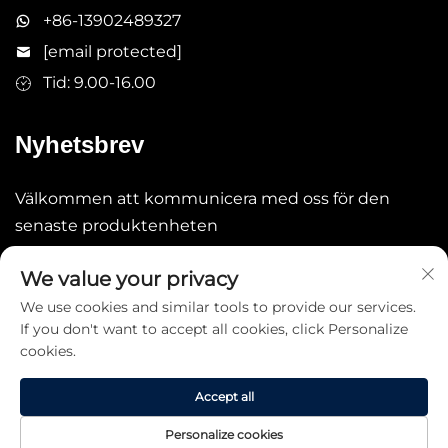
+86-13902489327
[email protected]
Tid: 9.00-16.00
Nyhetsbrev
Välkommen att kommunicera med oss för den
senaste produktenheten
We value your privacy
ÖVERLÄMNA
We use cookies and similar tools to provide our services.
If you don't want to accept all cookies, click Personalize
cookies.
Accept all
Copyright © 2026 China STARLAKE LTD. Alla rättigheter
Personalize cookies
förbehållna. -
Integritetspolicy