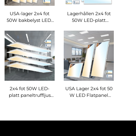
USA-lager 2x4 fot
Lagerhållen 2x4 fot
50W bakbelyst LED-
50W LED-platt
paneltruffljus |
paneltruff med
Prismalens inbyggd
prismalens |
undertaksljus för
Inbyggda bakbelysta
kontor &
undertakslampor -
kommersiella lokaler
Snabb leverans i USA
2x4 fot 50W LED-
USA Lager 2x4 fot 50
platt paneltruffljus
W LED Flatpanel
med prismalens -
Trofferljus Prismerad
Lagerhålls i USA |
lins Inbyggd
Inbyggd bakbelysta
bakgrundsbelysta
undertakspanel för
undertaksljus LED-
kommersiell
panel
belysning