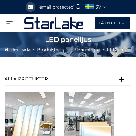
SV
[email protected]
FÅ EN OFFERT
LED panelljus
Hemsida
>
Produkter
>
LED Panel Ljus
>
LED panelljus
ALLA PRODUKTER