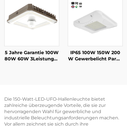
Hängende Deckenleuc
m für Schulen Superm
hten LED Panel
ärkte
5 Jahre Garantie 100W
IP65 100W 150W 200
80W 60W 3Leistungss
W Gewerbelicht Parkg
tufen und 3CCT einstel
aragenlampe LED-Vor
lbar 3500K~5000K 130l
dach Tankstellenbeleu
m/W LED-Parkplatzle
chtung für Tankstellen
uchte LED-Vordachbel
euchtung
Die 150-Watt-LED-UFO-Hallenleuchte bietet
zahlreiche überzeugende Vorteile, die sie zur
hervorragenden Wahl für gewerbliche und
industrielle Beleuchtungsanforderungen machen.
Vor allem zeichnet sie sich durch ihre