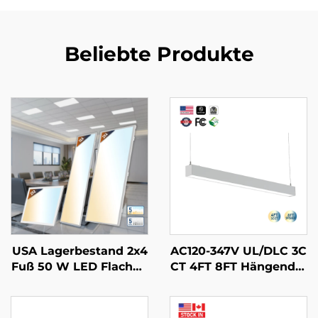
Beliebte Produkte
USA Lagerbestand 2x4
AC120-347V UL/DLC 3C
Fuß 50 W LED Flachpa
CT 4FT 8FT Hängender
nel Einbauleuchte mit
Streifenröhrenleuchte
Prisamatische Linse R
verbindbares Pendel-L
ückseitig Beleuchtete
ED-Batten-Linearsyste