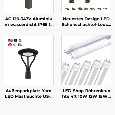
AC 120-347V Aluminiu
Neuestes Design LED
m wasserdicht IP65 14
Schuhschachtel-Leuch
W 19W 24W Externe L
te LED Straßenlaterne
ED-Rasenweg-, Garten
30000 Lm Außenberei
pfad-Beleuchtung für
ch Haus LED Flächenle
Außenbereiche
uchten
Außenparkplatz-Yard
LED-Shop-Röhrenleuc
LED Mastleuchte US-L
hte 4ft 10W 12W 15W 1
ager IP65 Aluminiums
8W 22W mit 5CCT und
tahlsäule 30W 40W 60
5Leistungsregelung Al
W 90W LED Gartenleu
uminium G13 T8 LED-R