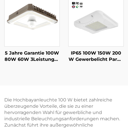
Lagerhallen
Bahnenleuchte
5 Jahre Garantie 100W
IP65 100W 150W 200
80W 60W 3Leistungss
W Gewerbelicht Parkg
tufen und 3CCT einstel
aragenlampe LED-Vor
lbar 3500K~5000K 130l
dach Tankstellenbeleu
m/W LED-Parkplatzle
chtung für Tankstellen
uchte LED-Vordachbel
euchtung
Die Hochbayanleuchte 100 W bietet zahlreiche
überzeugende Vorteile, die sie zu einer
hervorragenden Wahl für gewerbliche und
industrielle Beleuchtungsanforderungen machen.
Zunächst führt ihre außergewöhnliche