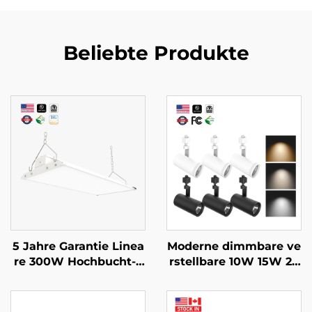
Beliebte Produkte
5 Jahre Garantie Linea
Moderne dimmbare ve
re 300W Hochbucht-L
rstellbare 10W 15W 20
ED-Lampe 90 Grad Wi
W 25W 30W Gewerbe
nkel einstellbar LED 4f
Deckenbahnenleuchte
t Lineare Leuchten für
Leuchten-System LED-