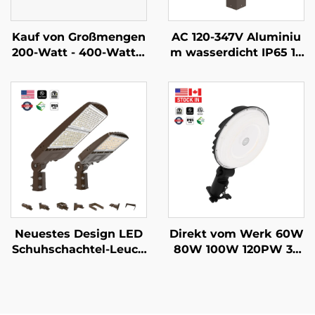
Kauf von Großmengen
AC 120-347V Aluminiu
200-Watt - 400-Watt L
m wasserdicht IP65 14
ED Hochdeckenlampe
W 19W 24W Externe L
n mit CCT und einstell
ED-Rasenweg-, Garten
barer Leistung lineare
pfad-Beleuchtung für
Lampen für Bauprojek
Außenbereiche
te oder Renovierungen
Neuestes Design LED
Direkt vom Werk 60W
Schuhschachtel-Leuch
80W 100W 120PW 35
te LED Straßenlaterne
K/40K/50K Außenberei
30000 Lm Außenberei
ch LED Scheunenbeleu
ch Haus LED Flächenle
chtung Für Parkgarag
uchten
en Unterirdische Durc