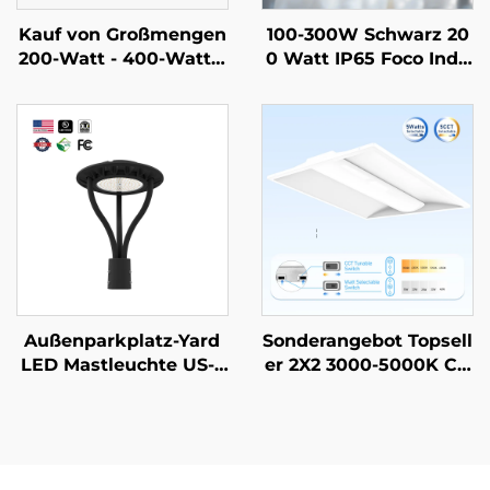
Kauf von Großmengen
100-300W Schwarz 20
200-Watt - 400-Watt L
0 Watt IP65 Foco Indu
ED Hochdeckenlampe
strielle Lampara Hoch
n mit CCT und einstell
bayanbaulampe Lager
barer Leistung lineare
halle Highbay Ufo Lam
Lampen für Bauprojek
pe High Bay LED für Fi
te oder Renovierungen
tnessstudio Garage
Außenparkplatz-Yard
Sonderangebot Topsell
LED Mastleuchte US-L
er 2X2 3000-5000K CC
ager IP65 Aluminiums
T wählbares Gewerbe-
tahlsäule 30W 40W 60
und Industriebeleucht
W 90W LED Gartenleu
ung LED-Leuchtenpan
chte
eel