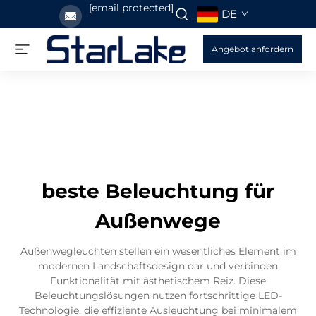
[email protected]
DE
Angebot anfordern
beste Beleuchtung für
Außenwege
Außenwegleuchten stellen ein wesentliches Element im
modernen Landschaftsdesign dar und verbinden
Funktionalität mit ästhetischem Reiz. Diese
Beleuchtungslösungen nutzen fortschrittige LED-
Technologie, die effiziente Ausleuchtung bei minimalem