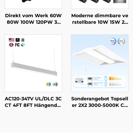
Direkt vom Werk 60W
Moderne dimmbare ve
80W 100W 120PW 35
rstellbare 10W 15W 20
K/40K/50K Außenberei
W 25W 30W Gewerbe
ch LED Scheunenbeleu
Deckenbahnenleuchte
chtung Für Parkgarag
Leuchten-System LED-
en Unterirdische Durc
Bahnenleuchte
hgänge Und Flure
AC120-347V UL/DLC 3C
Sonderangebot Topsell
CT 4FT 8FT Hängender
er 2X2 3000-5000K CC
Streifenröhrenleuchte
T wählbares Gewerbe-
verbindbares Pendel-L
und Industriebeleucht
ED-Batten-Linearsyste
ung LED-Leuchtenpan
m für Schulen Superm
eel