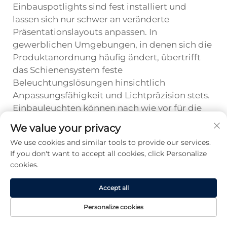
Einbauspotlights sind fest installiert und
lassen sich nur schwer an veränderte
Präsentationslayouts anpassen. In
gewerblichen Umgebungen, in denen sich die
Produktanordnung häufig ändert, übertrifft
das Schienensystem feste
Beleuchtungslösungen hinsichtlich
Anpassungsfähigkeit und Lichtpräzision stets.
Einbauleuchten können nach wie vor für die
allgemeine Grundbeleuchtung eingesetzt
We value your privacy
werden, doch bei gezielter
We use cookies and similar tools to provide our services.
Produktpräsentation ist die
If you don't want to accept all cookies, click Personalize
Schienenbeleuchtung die bevorzugte
cookies.
professionelle Wahl.
Accept all
Lohnt sich eine dimmbare
Schienenspotleuchte als
Personalize cookies
zusätzliche Investition für den