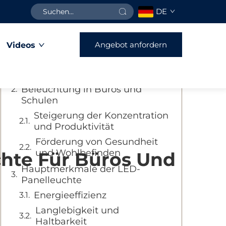
DE
Inhaltsverzeichnis
Angebot anfordern
Videos
Einführung in LED-Panelleuchte
in modernen Räumen
Bedeutung der richtigen
Beleuchtung in Büros und
Schulen
Steigerung der Konzentration
und Produktivität
Förderung von Gesundheit
und Wohlbefinden
chte Für Büros Und
Hauptmerkmale der LED-
Panelleuchte
Energieeffizienz
Langlebigkeit und
Haltbarkeit