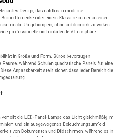
sbild
elegantes Design, das nahtlos in moderne
em Bürogitterdecke oder einem Klassenzimmer an einer
isch in die Umgebung ein, ohne aufdringlich zu wirken.
eine professionelle und einladende Atmosphäre.
xibilität in Größe und Form. Büros bevorzugen
e Räume, während Schulen quadratische Panels für eine
ese Anpassbarkeit stellt sicher, dass jeder Bereich die
umgestaltung.
t
verteilt die LED-Panel-Lampe das Licht gleichmäßig im
liminiert und ein ausgewogenes Beleuchtungsumfeld
tbarkeit von Dokumenten und Bildschirmen, während es in