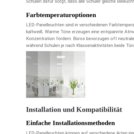
Schulen dafür sorgt, dass alle Schüler gleiche Beleu
Farbtemperaturoptionen
LED-Panelleuchten sind in verschiedenen Farbtemperat
kaltweiß. Warme Töne erzeugen eine entspannte Atm
Konzentration fördern. Büros bevorzugen oft neutrales
während Schulen je nach Klassenaktivitäten beide Tö
Installation und Kompatibilität
Einfache Installationsmethoden
LED-Panelleuchten können auf verschiedene Arten inst