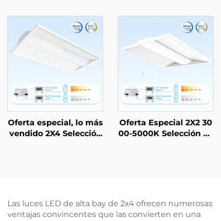
de CCT 3000-5000K Ilu
en EE.UU., lente prism
minación comercial e i
ático, instalación emp
ndustrial LED tipo troff
otrada para techos des
er
colgados, iluminación
posterior LED
Oferta especial, lo más
Oferta Especial 2X2 30
vendido 2X4 Selección
00-5000K Selección de
de CCT 3000-5000K Ilu
CCT Iluminación Come
minación comercial e i
rcial e Industrial Lámp
ndustrial LED tipo troff
ara LED Troffer
er
Las luces LED de alta bay de 2x4 ofrecen numerosas
ventajas convincentes que las convierten en una