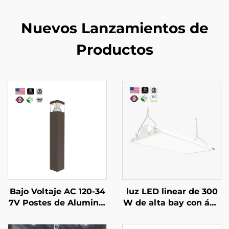
Nuevos Lanzamientos de
Productos
Bajo Voltaje AC 120-34
luz LED linear de 300
7V Postes de Aluminio
W de alta bay con áng
Impermeables IP65 14
ulo ajustable de 90 gra
W 19W 24W Luces de
dos, garantía de 5 año