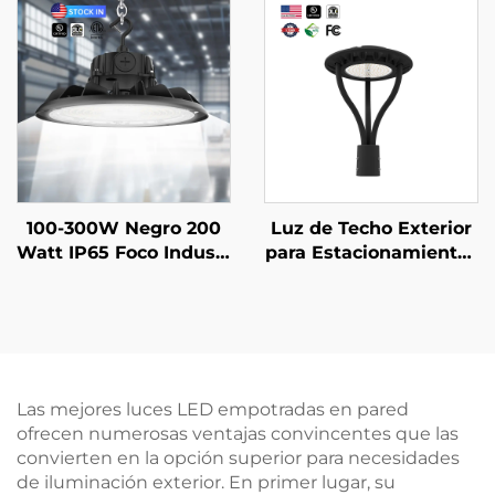
Jardín LED Exteriores
s, luminaria LED linear
para Caminos y Sende
de 4 pies para almace
ros
nes
100-300W Negro 200
Luz de Techo Exterior
Watt IP65 Foco Industr
para Estacionamientos
ial Lámpara Hi Bay Al
y Patios - Stock EE.UU.
macén UFO Alta Poten
IP65 Poste de Alumini
cia Led para Gimnasio
o y Acero 30W 40W 60
Garaje
W 90W Luz de Jardín
LED
Las mejores luces LED empotradas en pared
ofrecen numerosas ventajas convincentes que las
convierten en la opción superior para necesidades
de iluminación exterior. En primer lugar, su