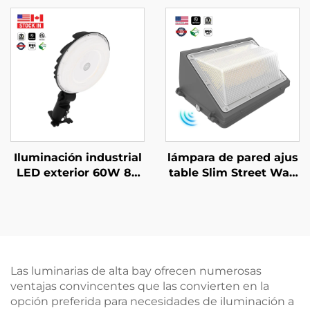
vatios - 400 vatios con
macén UFO Alta Poten
lámparas lineales ajus
cia Led para Gimnasio
tables en CCT y poten
Garaje
cia para proyectos de c
onstrucción o renovaci
ón
Iluminación industrial
lámpara de pared ajus
LED exterior 60W 80
table Slim Street Wall
W 100W 120PW para n
pack LED 40W-120W r
aves, aparcamientos s
egulable con 3CCT y 3
ubterráneos, pasillos y
potencias, resistente a
túneles, 35K/40K/50K,
l agua IP65, con sensor
venta directa de fábric
de movimiento
a
Las luminarias de alta bay ofrecen numerosas
ventajas convincentes que las convierten en la
opción preferida para necesidades de iluminación a