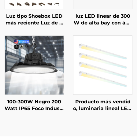
Luz tipo Shoebox LED
luz LED linear de 300
más reciente Luz de C
W de alta bay con áng
alle LED 30000Lm Luc
ulo ajustable de 90 gra
es de Área Exterior par
dos, garantía de 5 año
a Casas
s, luminaria LED linear
de 4 pies para almace
nes
100-300W Negro 200
Producto más vendid
Watt IP65 Foco Industr
o, luminaria lineal LED,
ial Lámpara Hi Bay Al
luz colgante lineal sus
macén UFO Alta Poten
pendida para proyecto
cia Led para Gimnasio
s de oficinas
Garaje