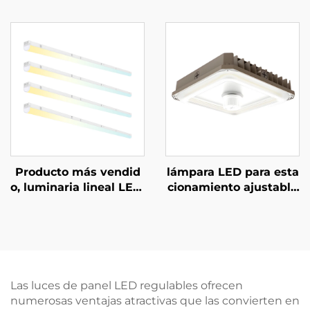
Impermeables IP65 14
W 100W 120PW para n
W 19W 24W Luces de
aves, aparcamientos s
Jardín LED Exteriores
ubterráneos, pasillos y
para Caminos y Sende
túneles, 35K/40K/50K,
ros
venta directa de fábric
a
Producto más vendid
lámpara LED para esta
o, luminaria lineal LED,
cionamiento ajustable
luz colgante lineal sus
100W 80W 60W 3Pote
pendida para proyecto
ncias y 3CCT - 3500K~
s de oficinas
5000K 130lm/W con 5
años de garantía
Las luces de panel LED regulables ofrecen
numerosas ventajas atractivas que las convierten en