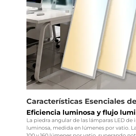
Características Esenciales 
Eficiencia luminosa y flujo lum
La piedra angular de las lámparas LED de in
luminosa, medida en lúmenes por vatio. La
100 y 160 lúmenes por vatio, superando not