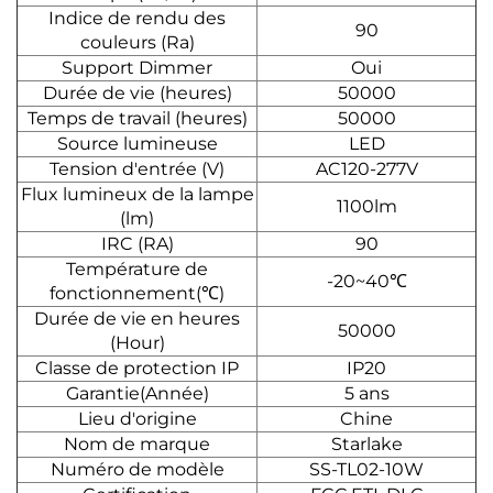
Indice de rendu des
90
couleurs (Ra)
Support Dimmer
Oui
Durée de vie (heures)
50000
Temps de travail (heures)
50000
Source lumineuse
LED
Tension d'entrée (V)
AC120-277V
Flux lumineux de la lampe
1100lm
(lm)
IRC (RA)
90
Température de
-20~40℃
fonctionnement(℃)
Durée de vie en heures
50000
(Hour)
Classe de protection IP
IP20
Garantie(Année)
5 ans
Lieu d'origine
Chine
Nom de marque
Starlake
Numéro de modèle
SS-TL02-10W