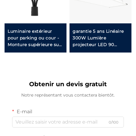
Luminaire extérieur
garantie 5 ans Linéaire
pour parking ou cour -
300W Lumière
Monture supérieure sur
projecteur LED 90
poteau en stock aux
degrés Réglable 4 pieds
États-Unis, IP65 en
Fixation linéaire pour
aluminium et acier,
entrepôts
30W 40W 60W 90W,
lampe de jardin LED
Obtenir un devis gratuit
Notre représentant vous contactera bientôt.
E-mail
0/100