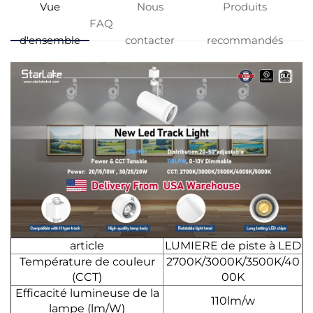
Vue
Nous
Produits
FAQ
d'ensemble
contacter
recommandés
article
LUMIERE de piste à LED
Température de couleur
2700K/3000K/3500K/40
(CCT)
00K
Efficacité lumineuse de la
110lm/w
lampe (lm/W)