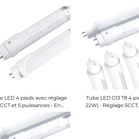
e LED 4 pieds avec réglage
Tube LED G13 T8 4 pi
CCT et 5 puissances - En
22W) - Réglage 5CCT,
stock aux États-Unis |
en aluminium | Dispon
Aluminium G13 T8 pour
États-Unis pour rén
bureaux et espaces
d'éclairage de bu
commerciaux