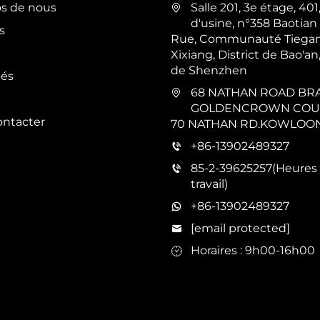
os de nous
Salle 201, 3e étage, 40
d'usine, n°358 Baotian 
s
Rue, Communauté Tiegan
Xixiang, District de Bao'an,
de Shenzhen
tés
68 NATHAN ROAD BR
GOLDENCROWN COUR
ontacter
70 NATHAN RD.KOWLOO
+86-13902489327
85-2-39625257(Heures
travail)
+86-13902489327
[email protected]
Horaires : 9h00-16h00