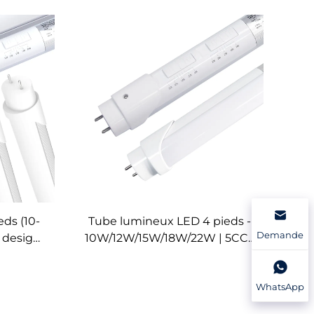
eds (10-
Tube lumineux LED 4 pieds -
Demande
 design
10W/12W/15W/18W/22W | 5CCT
ible aux
et puissance réglable 5
ovation
niveaux en aluminium G13 T8
WhatsApp
reau
disponible en stock aux États-
Unis pour éclairage de bureau