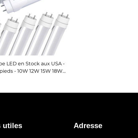
be LED en Stock aux USA -
 pieds - 10W 12W 15W 18W
2W - 5CCT et 5Puissances
glables - Aluminium G13 T8
pour Bureau
 utiles
Adresse