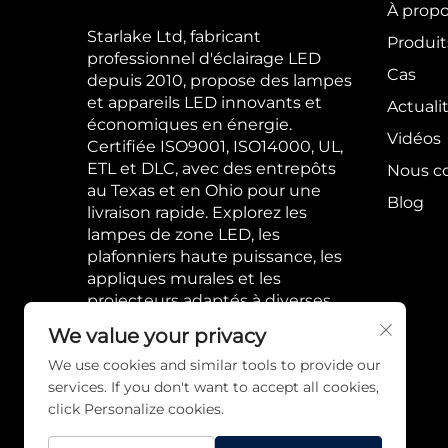
À prop
Starlake Ltd, fabricant
Produit
professionnel d'éclairage LED
Cas
depuis 2010, propose des lampes
et appareils LED innovants et
Actuali
économiques en énergie.
Vidéos
Certifiée ISO9001, ISO14000, UL,
ETL et DLC, avec des entrepôts
Nous c
au Texas et en Ohio pour une
Blog
livraison rapide. Explorez les
lampes de zone LED, les
plafonniers haute puissance, les
appliques murales et les
projecteurs adaptés à diverses
applications.
We value your privacy
We use cookies and similar tools to provide our
services. If you don't want to accept all cookies,
click Personalize cookies.