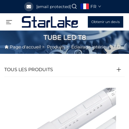
FR
[email protected]
Obtenir un devis
TUBE LED T8
Page d'accueil
>
Produits
>
Éclairage intérieur LED
>
TOUS LES PRODUITS