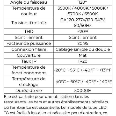
Angle du faisceau
120°
Température de
3500K / 4000K / 5000K /
couleur
5700K / 6500K
CA 120-277V/120-347V,
Tension d'entrée
50/60Hz
THD
≤20%
Scintillement
Scintillement
Facteur de puissance
≤0.95
Connexion filaire
Câblage simple ou double
Couverture
Mat
Taux IP
IP20
Température de
-20°C ~ 55°C / -40°F ~ +131°F
fonctionnement
Température de
-40°C ~ 60°C / -40°F ~ 140°F
stockage
Durée de vie
50000H
Elle est parfaite pour une utilisation dans les
restaurants, les bars et autres établissements hôteliers
où l'ambiance est essentielle. Le modèle de tube LED
T8 est facile à installer et nécessite peu d'entretien, ce