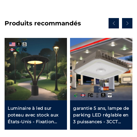
Produits recommandés
Luminaire à led sur
garantie 5 ans, lampe de
poteau avec stock aux
parking LED réglable en
États-Unis - Fixation
3 puissances - 3CCT
30W-90W en
réglable (3500K~5000K)
aluminium/acier,
pour applications sous