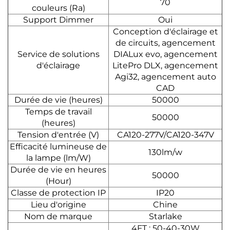
70
couleurs (Ra)
Support Dimmer
Oui
Conception d'éclairage et
de circuits, agencement
Service de solutions
DIALux evo, agencement
d'éclairage
LitePro DLX, agencement
Agi32, agencement auto
CAD
Durée de vie (heures)
50000
Temps de travail
50000
(heures)
Tension d'entrée (V)
CA120-277V/CA120-347V
Efficacité lumineuse de
130lm/w
la lampe (lm/W)
Durée de vie en heures
50000
(Hour)
Classe de protection IP
IP20
Lieu d'origine
Chine
Nom de marque
Starlake
4FT : 50-40-30W