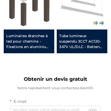
Luminaires étanches à
Tube lumineux
led pour chemins -
suspendu 3CCT AC120-
Fixations en aluminium
347V UL/DLC - Batten
14W/19W/24W pour
LED connectable
pelouses et passages
4FT/8FT pour écoles et
(CA 120-347V)
supermarchés
Obtenir un devis gratuit
Notre représentant vous contactera bientôt.
E-mail
0/100