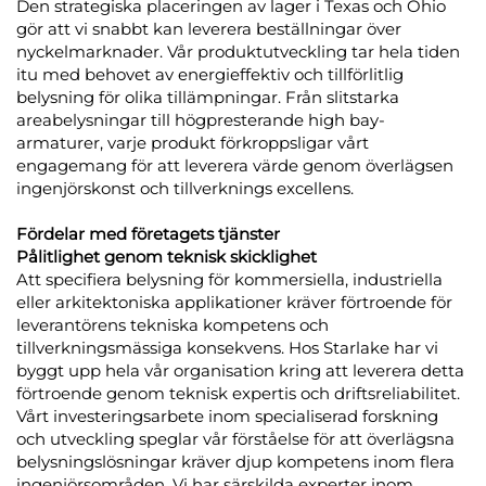
Den strategiska placeringen av lager i Texas och Ohio
gör att vi snabbt kan leverera beställningar över
nyckelmarknader. Vår produktutveckling tar hela tiden
itu med behovet av energieffektiv och tillförlitlig
belysning för olika tillämpningar. Från slitstarka
areabelysningar till högpresterande high bay-
armaturer, varje produkt förkroppsligar vårt
engagemang för att leverera värde genom överlägsen
ingenjörskonst och tillverknings excellens.
Fördelar med företagets tjänster
Pålitlighet genom teknisk skicklighet
Att specifiera belysning för kommersiella, industriella
eller arkitektoniska applikationer kräver förtroende för
leverantörens tekniska kompetens och
tillverkningsmässiga konsekvens. Hos Starlake har vi
byggt upp hela vår organisation kring att leverera detta
förtroende genom teknisk expertis och driftsreliabilitet.
Vårt investeringsarbete inom specialiserad forskning
och utveckling speglar vår förståelse för att överlägsna
belysningslösningar kräver djup kompetens inom flera
ingenjörsområden. Vi har särskilda experter inom