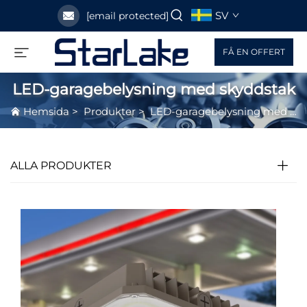
SV
[email protected]
FÅ EN OFFERT
LED-garagebelysning med skyddstak
Hemsida
>
Produkter
>
LED-garagebelysning med skyddstak
ALLA PRODUKTER