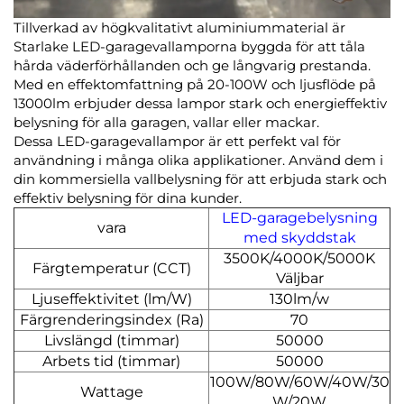
Tillverkad av högkvalitativt aluminiummaterial är
Starlake LED-garagevallamporna byggda för att tåla
hårda väderförhållanden och ge långvarig prestanda.
Med en effektomfattning på 20-100W och ljusflöde på
13000lm erbjuder dessa lampor stark och energieffektiv
belysning för alla garagen, vallar eller mackar.
Dessa LED-garagevallampor är ett perfekt val för
användning i många olika applikationer. Använd dem i
din kommersiella vallbelysning för att erbjuda stark och
effektiv belysning för dina kunder.
LED-garagebelysning
vara
med skyddstak
3500K/4000K/5000K
Färgtemperatur (CCT)
Väljbar
Ljuseffektivitet (lm/W)
130lm/w
Färgrenderingsindex (Ra)
70
Livslängd (timmar)
50000
Arbets tid (timmar)
50000
100W/80W/60W/40W/30
Wattage
W/20W