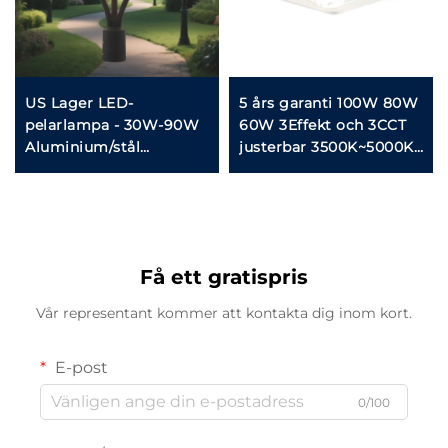
US Lager LED-
5 års garanti 100W 80W
pelarlampa - 30W-90W
60W 3Effekt och 3CCT
Aluminium/stål
justerbar 3500K~5000K
toppmonterad armatur,
130lm/W LED
IP65-certifierad för
parkeringsplatslampa
utomhusbruk
LED markisbelysning
Få ett gratispris
Vår representant kommer att kontakta dig inom kort.
E-post
0/100