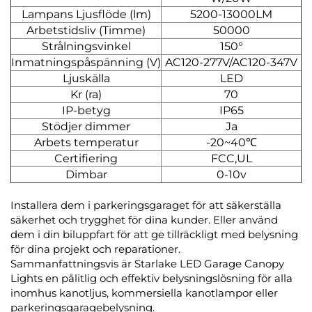
Lampans Ljusflöde (lm)
5200-13000LM
Arbetstidsliv (Timme)
50000
Strålningsvinkel
150°
Inmatningspåspänning (V)
AC120-277V/AC120-347V
Ljuskälla
LED
Kr (ra)
70
IP-betyg
IP65
Stödjer dimmer
Ja
Arbets temperatur
-20~40℃
Certifiering
FCC,UL
Dimbar
0-10v
Installera dem i parkeringsgaraget för att säkerställa
säkerhet och trygghet för dina kunder. Eller använd
dem i din biluppfart för att ge tillräckligt med belysning
för dina projekt och reparationer.
Sammanfattningsvis är Starlake LED Garage Canopy
Lights en pålitlig och effektiv belysningslösning för alla
inomhus kanotljus, kommersiella kanotlampor eller
parkeringsgaragebelysning.