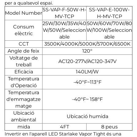
per a qualsevol espai.
SS-VAP-F-50W-H-
SS-VAP-E-100W-
Model Number
MV-TCP
H-MV-TCP
25W/30W/35W/40
50W/60W/70W/80
Consum
W/50W/Seleccion
W/100W/Seleccion
elèctric
able
able
CCT
3500K/4000K/5000K/5700K/6500K
Angle de feix
120°
Voltatge de
AC120-277V/AC120-347V
treball
Eficàcia
140LM/W
Temperatura
-40°F~113°F
d'Operació
Temperatura
d'emmagatze
-40°F~ 158°F
matge
Ubicació
Ubicació humida
ambiental
mida
4FT
8 peus
Invertir en l'aparell LED Starlake Vapor Tight és una