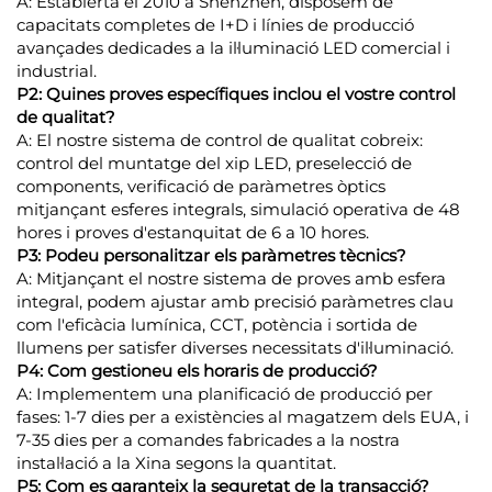
A: Establerta el 2010 a Shenzhen, disposem de
capacitats completes de I+D i línies de producció
avançades dedicades a la il·luminació LED comercial i
industrial.
P2: Quines proves específiques inclou el vostre control
de qualitat?
A: El nostre sistema de control de qualitat cobreix:
control del muntatge del xip LED, preselecció de
components, verificació de paràmetres òptics
mitjançant esferes integrals, simulació operativa de 48
hores i proves d'estanquitat de 6 a 10 hores.
P3: Podeu personalitzar els paràmetres tècnics?
A: Mitjançant el nostre sistema de proves amb esfera
integral, podem ajustar amb precisió paràmetres clau
com l'eficàcia lumínica, CCT, potència i sortida de
llumens per satisfer diverses necessitats d'il·luminació.
P4: Com gestioneu els horaris de producció?
A: Implementem una planificació de producció per
fases: 1-7 dies per a existències al magatzem dels EUA, i
7-35 dies per a comandes fabricades a la nostra
instal·lació a la Xina segons la quantitat.
P5: Com es garanteix la seguretat de la transacció?