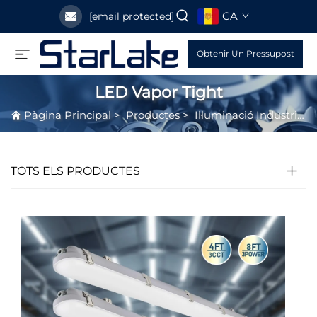
CA
[email protected]
Obtenir Un Pressupost
LED Vapor Tight
Pàgina Principal
>
Productes
>
Il·luminació Industrial LED
TOTS ELS PRODUCTES