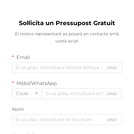
patis i zones
proof de 125lm/w, 5CCT
d'aparcament
seleccionable, 4FT, 45W
Sol·licita un Pressupost Gratuit
El nostre representant es posarà en contacte amb
vostè aviat.
Email
0/100
Mòbil/WhatsApp
Code
0/100
Nom
0/100