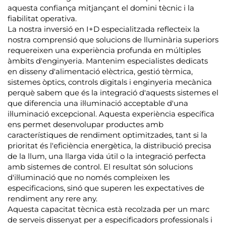
aquesta confiança mitjançant el domini tècnic i la
fiabilitat operativa.
La nostra inversió en I+D especialitzada reflecteix la
nostra comprensió que solucions de lluminària superiors
requereixen una experiència profunda en múltiples
àmbits d'enginyeria. Mantenim especialistes dedicats
en disseny d'alimentació elèctrica, gestió tèrmica,
sistemes òptics, controls digitals i enginyeria mecànica
perquè sabem que és la integració d'aquests sistemes el
que diferencia una il·luminació acceptable d'una
il·luminació excepcional. Aquesta experiència específica
ens permet desenvolupar productes amb
característiques de rendiment optimitzades, tant si la
prioritat és l'eficiència energètica, la distribució precisa
de la llum, una llarga vida útil o la integració perfecta
amb sistemes de control. El resultat són solucions
d'il·luminació que no només compleixen les
especificacions, sinó que superen les expectatives de
rendiment any rere any.
Aquesta capacitat tècnica està recolzada per un marc
de serveis dissenyat per a especificadors professionals i