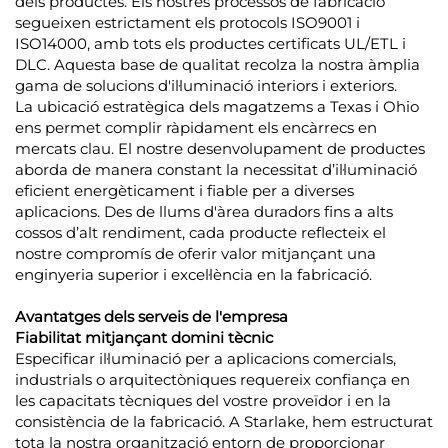
dels productes. Els nostres processos de fabricació
segueixen estrictament els protocols ISO9001 i
ISO14000, amb tots els productes certificats UL/ETL i
DLC. Aquesta base de qualitat recolza la nostra àmplia
gama de solucions d'il·luminació interiors i exteriors.
La ubicació estratègica dels magatzems a Texas i Ohio
ens permet complir ràpidament els encàrrecs en
mercats clau. El nostre desenvolupament de productes
aborda de manera constant la necessitat d’il·luminació
eficient energèticament i fiable per a diverses
aplicacions. Des de llums d'àrea duradors fins a alts
cossos d’alt rendiment, cada producte reflecteix el
nostre compromís de oferir valor mitjançant una
enginyeria superior i excel·lència en la fabricació.
Avantatges dels serveis de l'empresa
Fiabilitat mitjançant domini tècnic
Especificar il·luminació per a aplicacions comercials,
industrials o arquitectòniques requereix confiança en
les capacitats tècniques del vostre proveïdor i en la
consistència de la fabricació. A Starlake, hem estructurat
tota la nostra organització entorn de proporcionar