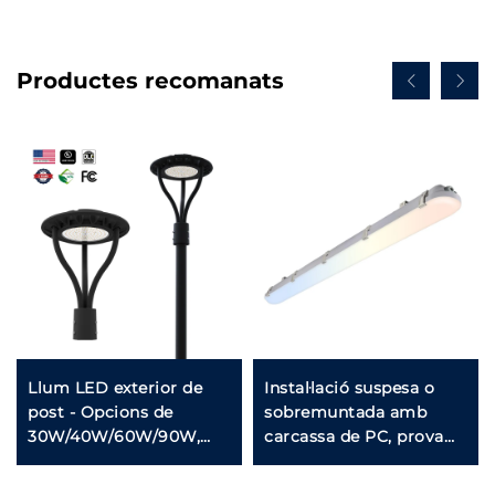
Productes recomanats
Llum LED exterior de
Instal·lació suspesa o
post - Opcions de
sobremuntada amb
30W/40W/60W/90W,
carcassa de PC, prova
resistents a les
d'aigua IP66, llum
intempèries IP65 per a
tancada LED lineal tri-