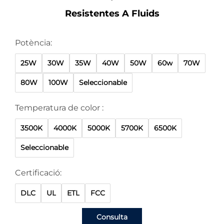
Resistentes A Fluids
Potència:
25W
30W
35W
40W
50W
60w
70W
80W
100W
Seleccionable
Temperatura de color :
3500K
4000K
5000K
5700K
6500K
Seleccionable
Certificació:
DLC
UL
ETL
FCC
Consulta