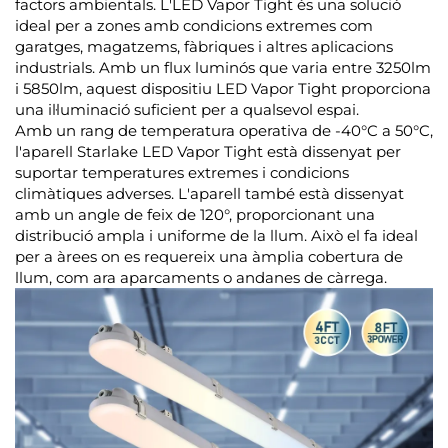
factors ambientals. L'LED Vapor Tight és una solució
ideal per a zones amb condicions extremes com
garatges, magatzems, fàbriques i altres aplicacions
industrials. Amb un flux luminós que varia entre 3250lm
i 5850lm, aquest dispositiu LED Vapor Tight proporciona
una il·luminació suficient per a qualsevol espai.
Amb un rang de temperatura operativa de -40°C a 50°C,
l'aparell Starlake LED Vapor Tight està dissenyat per
suportar temperatures extremes i condicions
climàtiques adverses. L'aparell també està dissenyat
amb un angle de feix de 120°, proporcionant una
distribució ampla i uniforme de la llum. Això el fa ideal
per a àrees on es requereix una àmplia cobertura de
llum, com ara aparcaments o andanes de càrrega.