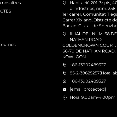
 nosaltres
Habitació 201, 3r pis, 4
d'indústries, núm. 358
CTES
1er carrer, Comunitat Tieg
Carrer Xixiang, Districte d
Bao'an, Ciutat de Shenzh
fILIAL DEL NÚM. 68 DE
NATHAN ROAD,
teu-nos
GOLDENCROWN COURT. 
66-70 DE NATHAN ROAD,
KOWLOON
+86-13902489327
85-2-39625257(Hora lab
+86-13902489327
[email protected]
Hora: 9.00am-4.00pm