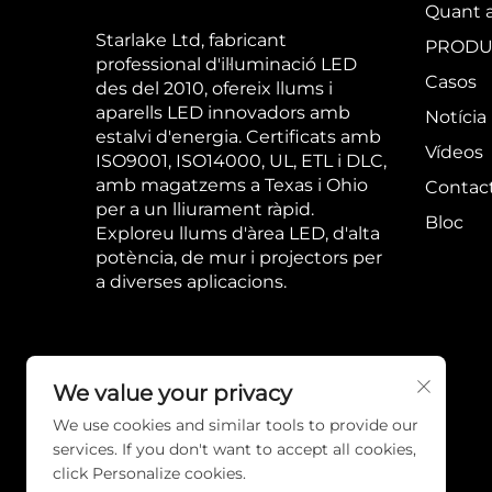
Quant a
Starlake Ltd, fabricant
PRODU
professional d'il·luminació LED
Casos
des del 2010, ofereix llums i
aparells LED innovadors amb
Notícia
estalvi d'energia. Certificats amb
Vídeos
ISO9001, ISO14000, UL, ETL i DLC,
amb magatzems a Texas i Ohio
Contac
per a un lliurament ràpid.
Bloc
Exploreu llums d'àrea LED, d'alta
potència, de mur i projectors per
a diverses aplicacions.
We value your privacy
We use cookies and similar tools to provide our
services. If you don't want to accept all cookies,
click Personalize cookies.