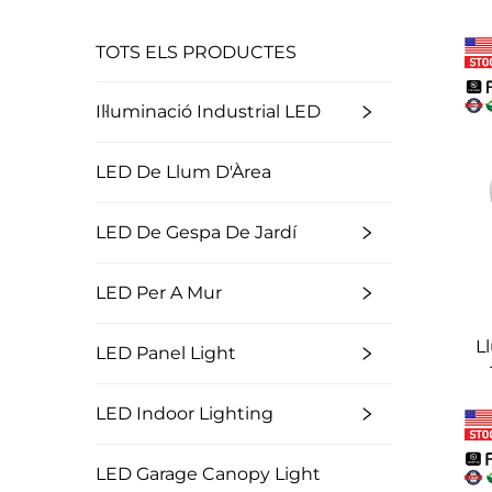
TOTS ELS PRODUCTES
Il·luminació Industrial LED
LED De Llum D'Àrea
LED De Gespa De Jardí
LED Per A Mur
L
LED Panel Light
est
LED Indoor Lighting
p
com
LED Garage Canopy Light