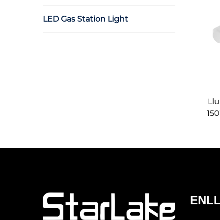
LED Gas Station Light
Ll
150
p
por
ENLL