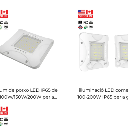
lum de porxo LED IP65 de
il·luminació LED come
100W/150W/200W per a
100-200W IP65 per a 
acions de gas - Il·luminació
de pàrquing i estacio
er a garatges de pàrquing
- Llampes de porxo
ercials per a estacions de
estacions de serve
combustible
combustible