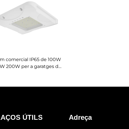
um comercial IP65 de 100W
W 200W per a garatges de
àrquing Lámpara Led de
xo per a estacions de servei
de combustible
AÇOS ÚTILS
Adreça