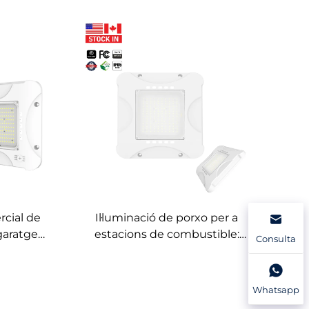
rcial de
Il·luminació de porxo per a
garatges
estacions de combustible:
Consulta
ns de gas
Lámpares LED IP65 de
 per a
100W/150W/200W per a
i de
garatges de pàrquing
Whatsapp
comercials i estacions de gas