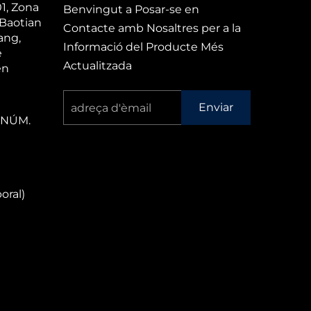
01, Zona
Benvingut a Posar-se en
 Baotian
Contacte amb Nosaltres per a la
ang,
Informació del Producte Més
e
Actualitzada
en
Enviar
NÚM.
oral)