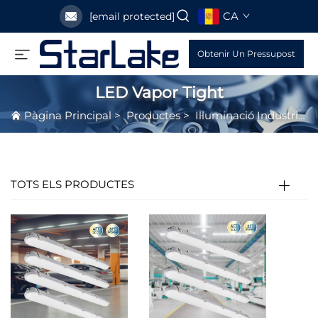
CA
[email protected]
Obtenir Un Pressupost
LED Vapor Tight
Pàgina Principal
>
Productes
>
Il·luminació Industrial LED
TOTS ELS PRODUCTES