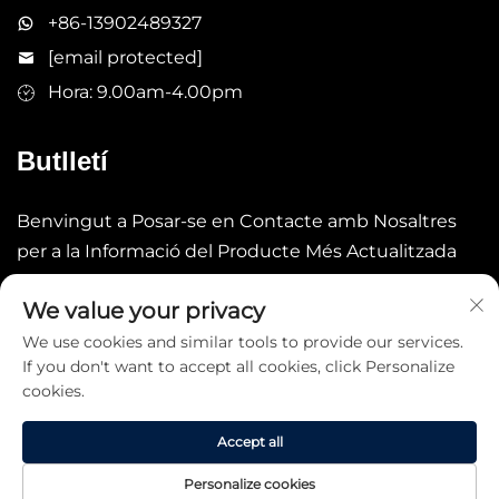
+86-13902489327
[email protected]
Hora: 9.00am-4.00pm
Butlletí
Benvingut a Posar-se en Contacte amb Nosaltres
per a la Informació del Producte Més Actualitzada
We value your privacy
Enviar
We use cookies and similar tools to provide our services.
If you don't want to accept all cookies, click Personalize
cookies.
Accept all
Copyright © 2026 China STARLAKE LTD. Tots els drets
Personalize cookies
reservats. -
Política de privacitat