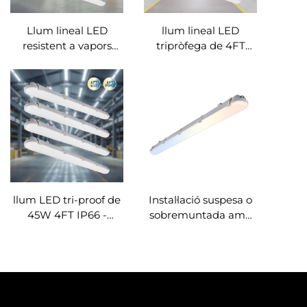
Llum lineal LED
llum lineal LED
resistent a vapors
tripròfega de 4FT
IP66 - 45W 4FT,
45W - Classificació
eficiència de
IP66, ajustable 5CCT,
125LM/W, opcions
125LM/W (instal·lació
5CCT (muntatge
superficial o suspesa)
superficial/sèsil)
llum LED tri-proof de
Instal·lació suspesa o
45W 4FT IP66 -
sobremuntada amb
125LM/W,
carcassa de PC, prova
seleccionable 5CCT,
d'aigua IP66, llum
muntatge
tancada LED lineal
sobretaula/suspès per
tri-proof de 125lm/w,
a àrees resistentes a
5CCT seleccionable,
fluids
4FT, 45W