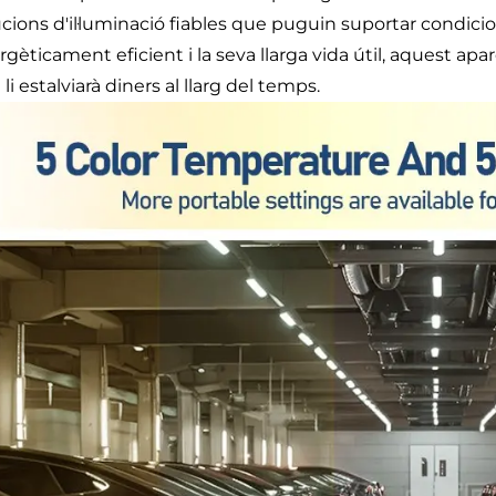
ucions d'il·luminació fiables que puguin suportar condic
gèticament eficient i la seva llarga vida útil, aquest apa
li estalviarà diners al llarg del temps.