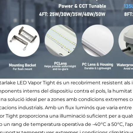
Starlake LED Vapor Tight és un recobriment resistent als 
ponents interns del dispositiu contra el pols, la humitat 
una solució ideal per a zones amb condicions extremes c
icacions industrials. Amb un flux luminós que varia entr
or Tight proporciona una il·luminació suficient per a qual
 un rang de temperatura operativa de -40°C a 50°C, l'apa
 suportar temperatures extremes i condicions climàtique