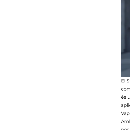
El 
com
és 
apl
Vap
Amb
per