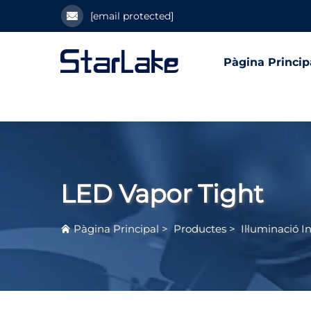
[email protected]
Pàgina Princip
LED Vapor Tight
Pàgina Principal
>
Productes
>
Il·luminació I