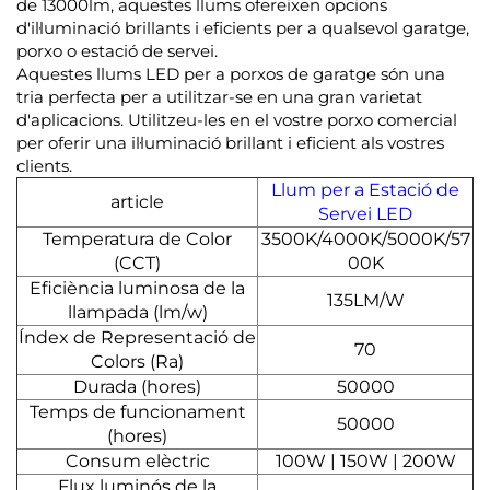
de 13000lm, aquestes llums ofereixen opcions
d'il·luminació brillants i eficients per a qualsevol garatge,
porxo o estació de servei.
Aquestes llums LED per a porxos de garatge són una
tria perfecta per a utilitzar-se en una gran varietat
d'aplicacions. Utilitzeu-les en el vostre porxo comercial
per oferir una il·luminació brillant i eficient als vostres
clients.
Llum per a Estació de
article
Servei LED
Temperatura de Color
3500K/4000K/5000K/57
(CCT)
00K
Eficiència luminosa de la
135LM/W
llampada (lm/w)
Índex de Representació de
70
Colors (Ra)
Durada (hores)
50000
Temps de funcionament
50000
(hores)
Consum elèctric
100W | 150W | 200W
Flux luminós de la