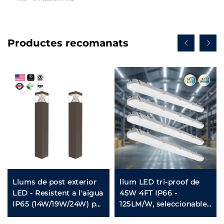
Productes recomanats
Llums de post exterior
llum LED tri-proof de
LED - Resistent a l'aigua
45W 4FT IP66 -
IP65 (14W/19W/24W) per
125LM/W, seleccionable
il·luminació de jardí i
5CCT, muntatge