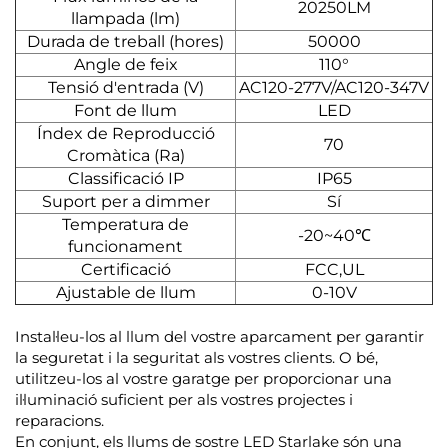
20250LM
llampada (lm)
Durada de treball (hores)
50000
Angle de feix
110°
Tensió d'entrada (V)
AC120-277V/AC120-347V
Font de llum
LED
Índex de Reproducció
70
Cromàtica (Ra)
Classificació IP
IP65
Suport per a dimmer
Sí
Temperatura de
-20~40℃
funcionament
Certificació
FCC,UL
Ajustable de llum
0-10V
Instal·leu-los al llum del vostre aparcament per garantir
la seguretat i la seguritat als vostres clients. O bé,
utilitzeu-los al vostre garatge per proporcionar una
il·luminació suficient per als vostres projectes i
reparacions.
En conjunt, els llums de sostre LED Starlake són una