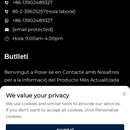
+86-13902489327
85-2-39625257(Hora laboral)
+86-13902489327
[email protected]
Hora: 9.00am-4.00pm
Butlletí
Benvingut a Posar-se en Contacte amb Nosaltres
per a la Informació del Producte Més Actualitzada
We value your privacy
Enviar
We use cookies and similar tools to provide our services.
If you don't want to accept all cookies, click Personalize
cookies.
Accept all