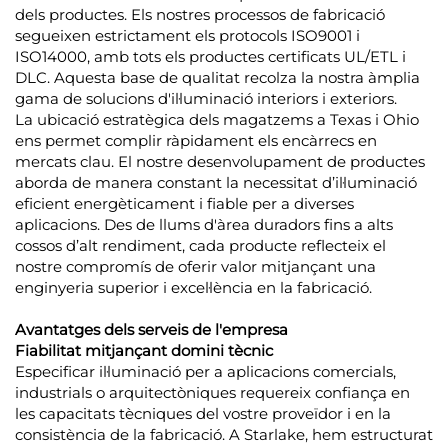
dels productes. Els nostres processos de fabricació
segueixen estrictament els protocols ISO9001 i
ISO14000, amb tots els productes certificats UL/ETL i
DLC. Aquesta base de qualitat recolza la nostra àmplia
gama de solucions d'il·luminació interiors i exteriors.
La ubicació estratègica dels magatzems a Texas i Ohio
ens permet complir ràpidament els encàrrecs en
mercats clau. El nostre desenvolupament de productes
aborda de manera constant la necessitat d’il·luminació
eficient energèticament i fiable per a diverses
aplicacions. Des de llums d'àrea duradors fins a alts
cossos d’alt rendiment, cada producte reflecteix el
nostre compromís de oferir valor mitjançant una
enginyeria superior i excel·lència en la fabricació.
Avantatges dels serveis de l'empresa
Fiabilitat mitjançant domini tècnic
Especificar il·luminació per a aplicacions comercials,
industrials o arquitectòniques requereix confiança en
les capacitats tècniques del vostre proveïdor i en la
consistència de la fabricació. A Starlake, hem estructurat