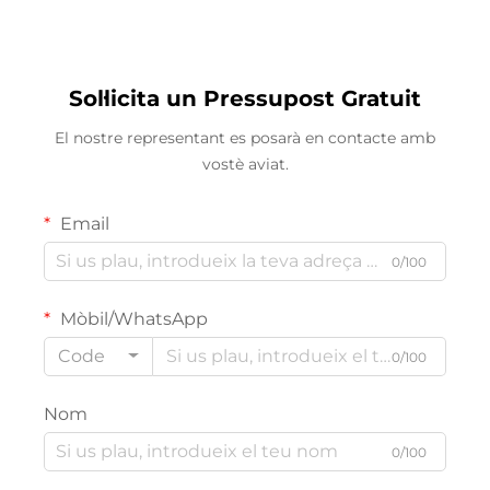
camins (CA 120-347V)
sobretaula/suspès per a
àrees resistentes a fluids
Sol·licita un Pressupost Gratuit
El nostre representant es posarà en contacte amb
vostè aviat.
Email
0/100
Mòbil/WhatsApp
Code
0/100
Nom
0/100