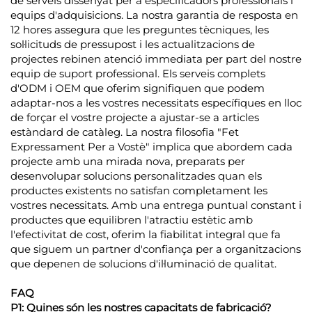
de serveis dissenyat per a especificadors professionals i
equips d'adquisicions. La nostra garantia de resposta en
12 hores assegura que les preguntes tècniques, les
sol·licituds de pressupost i les actualitzacions de
projectes rebinen atenció immediata per part del nostre
equip de suport professional. Els serveis complets
d'ODM i OEM que oferim signifiquen que podem
adaptar-nos a les vostres necessitats específiques en lloc
de forçar el vostre projecte a ajustar-se a articles
estàndard de catàleg. La nostra filosofia "Fet
Expressament Per a Vostè" implica que abordem cada
projecte amb una mirada nova, preparats per
desenvolupar solucions personalitzades quan els
productes existents no satisfan completament les
vostres necessitats. Amb una entrega puntual constant i
productes que equilibren l'atractiu estètic amb
l'efectivitat de cost, oferim la fiabilitat integral que fa
que siguem un partner d'confiança per a organitzacions
que depenen de solucions d'il·luminació de qualitat.
FAQ
P1: Quines són les nostres capacitats de fabricació?