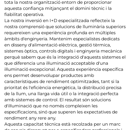
tota la nostra organització entorn de proporcionar
aquesta confiança mitjançant el domini tècnic i la
fiabilitat operativa.
La nostra inversió en I+D especialitzada reflecteix la
nostra comprensió que solucions de lluminària superiors
requereixen una experiència profunda en múltiples
àmbits d'enginyeria. Mantenim especialistes dedicats
en disseny d'alimentació elèctrica, gestió tèrmica,
sistemes òptics, controls digitals i enginyeria mecànica
perquè sabem que és la integració d'aquests sistemes el
que diferencia una il·luminació acceptable d'una
il·luminació excepcional. Aquesta experiència específica
ens permet desenvolupar productes amb
característiques de rendiment optimitzades, tant si la
prioritat és l'eficiència energètica, la distribució precisa
de la llum, una llarga vida útil o la integració perfecta
amb sistemes de control. El resultat són solucions
d'il·luminació que no només compleixen les
especificacions, sinó que superen les expectatives de
rendiment any rere any.
Aquesta capacitat tècnica està recolzada per un marc