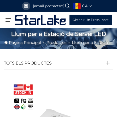
CA
[email protected]
Obtenir Un Pressupost
Llum per a Estació de Servei LED
Pàgina Principal
>
Productes
>
Llum per a Estació de Servei LED
TOTS ELS PRODUCTES