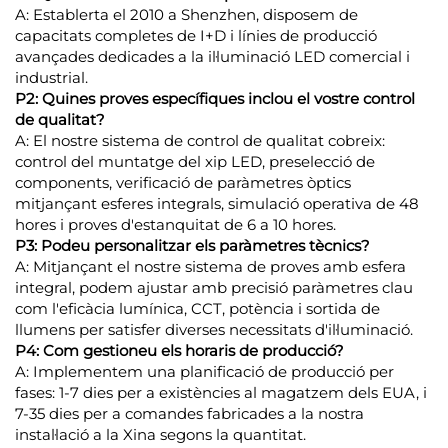
A: Establerta el 2010 a Shenzhen, disposem de
capacitats completes de I+D i línies de producció
avançades dedicades a la il·luminació LED comercial i
industrial.
P2: Quines proves específiques inclou el vostre control
de qualitat?
A: El nostre sistema de control de qualitat cobreix:
control del muntatge del xip LED, preselecció de
components, verificació de paràmetres òptics
mitjançant esferes integrals, simulació operativa de 48
hores i proves d'estanquitat de 6 a 10 hores.
P3: Podeu personalitzar els paràmetres tècnics?
A: Mitjançant el nostre sistema de proves amb esfera
integral, podem ajustar amb precisió paràmetres clau
com l'eficàcia lumínica, CCT, potència i sortida de
llumens per satisfer diverses necessitats d'il·luminació.
P4: Com gestioneu els horaris de producció?
A: Implementem una planificació de producció per
fases: 1-7 dies per a existències al magatzem dels EUA, i
7-35 dies per a comandes fabricades a la nostra
instal·lació a la Xina segons la quantitat.