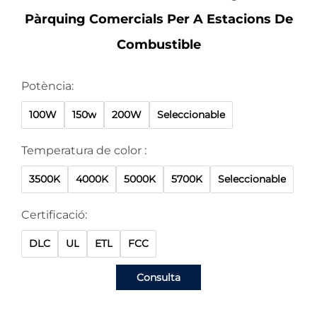
Pàrquing Comercials Per A Estacions De
Combustible
Potència:
100W
150w
200W
Seleccionable
Temperatura de color :
3500K
4000K
5000K
5700K
Seleccionable
Certificació:
DLC
UL
ETL
FCC
Consulta