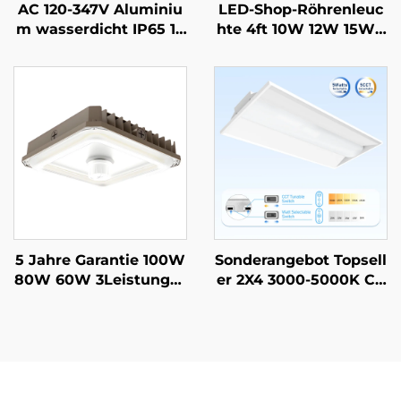
AC 120-347V Aluminiu
LED-Shop-Röhrenleuc
m wasserdicht IP65 14
hte 4ft 10W 12W 15W 1
W 19W 24W Externe L
8W 22W mit 5CCT und
ED-Rasenweg-, Garten
5Leistungsregelung Al
pfad-Beleuchtung für
uminium G13 T8 LED-R
Außenbereiche
öhre für Büro, sofort li
eferbar in den USA
5 Jahre Garantie 100W
Sonderangebot Topsell
80W 60W 3Leistungss
er 2X4 3000-5000K CC
tufen und 3CCT einstel
T wählbares Gewerbe-
lbar 3500K~5000K 130l
und Industriebeleucht
m/W LED-Parkplatzle
ung LED-Leuchtenpan
uchte LED-Vordachbel
eel
euchtung