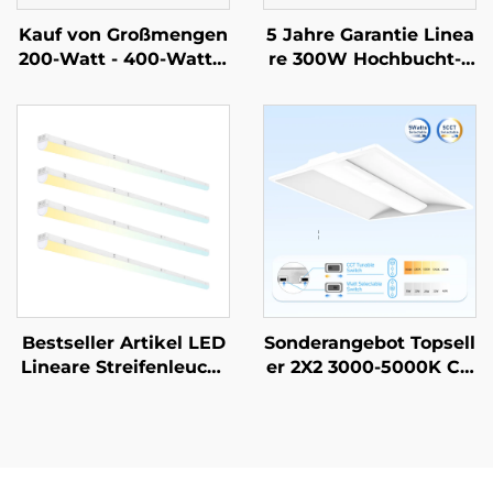
Kauf von Großmengen
5 Jahre Garantie Linea
200-Watt - 400-Watt L
re 300W Hochbucht-L
ED Hochdeckenlampe
ED-Lampe 90 Grad Wi
n mit CCT und einstell
nkel einstellbar LED 4f
barer Leistung lineare
t Lineare Leuchten für
Lampen für Bauprojek
Lagerhallen
te oder Renovierungen
Bestseller Artikel LED
Sonderangebot Topsell
Lineare Streifenleucht
er 2X2 3000-5000K CC
e Beleuchtung Hängen
T wählbares Gewerbe-
de Lineare Pendelleuc
und Industriebeleucht
hte Für Büroprojekte
ung LED-Leuchtenpan
eel