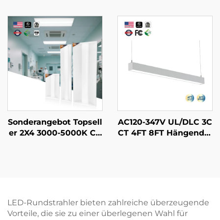
Pc Gehäuse Dreifach g
sserdicht IP65 Verstell
eschützt IP66 LED Da
bare Slim Straßen Wan
mpfdicht 125lm/w 5CC
dlampe LED Wandpac
T 4FT 45W LED Linear
k Leuchte Mit Bewegu
e Dreifach-Schutz-Leu
ngssensor
chte
Sonderangebot Topsell
AC120-347V UL/DLC 3C
er 2X4 3000-5000K CC
CT 4FT 8FT Hängender
T wählbares Gewerbe-
Streifenröhrenleuchte
und Industriebeleucht
verbindbares Pendel-L
ung LED-Leuchtenpan
ED-Batten-Linearsyste
eel
m für Schulen Superm
ärkte
LED-Rundstrahler bieten zahlreiche überzeugende
Vorteile, die sie zu einer überlegenen Wahl für