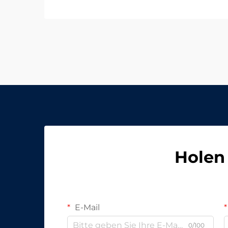
heutigen Arbeits- und
Lernumgebungen ist die Nachfrage
nach effizienter und komfortabler
Beleuchtung unverzichtbar
geworden. Büros und Schulen
benötigen...
Holen 
E-Mail
0/100