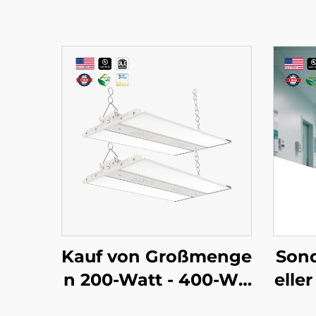
Kauf von Großmenge
Son
n 200-Watt - 400-Wa
elle
tt LED Hochdeckenla
CCT 