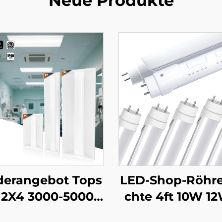
Neue Produkte
derangebot Tops
LED-Shop-Röhre
r 2X4 3000-5000K
chte 4ft 10W 12
wählbares Gewe
W 18W 22W mit