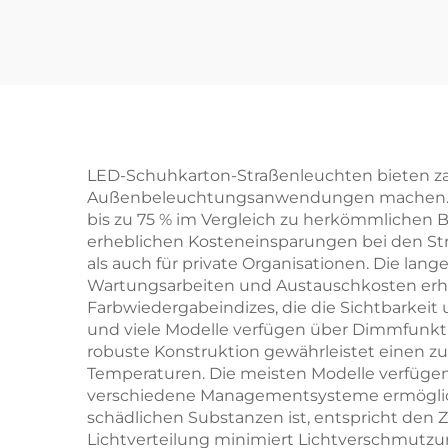
mpen mit CCT und ei
rbe-
nstellbarer Leistung l
euc
ineare Lampen für B
auprojekte oder Ren
ovierungen
LED-Schuhkarton-Straßenleuchten bieten zah
Außenbeleuchtungsanwendungen machen. Vor a
bis zu 75 % im Vergleich zu herkömmlichen 
erheblichen Kosteneinsparungen bei den Str
als auch für private Organisationen. Die lan
Wartungsarbeiten und Austauschkosten erhe
Farbwiedergabeindizes, die die Sichtbarkeit 
und viele Modelle verfügen über Dimmfunkti
robuste Konstruktion gewährleistet einen z
Temperaturen. Die meisten Modelle verfügen
verschiedene Managementsysteme ermöglicht
schädlichen Substanzen ist, entspricht den 
Lichtverteilung minimiert Lichtverschmutzu