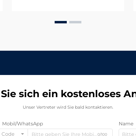
Bürobeleuchtung hat mit der LED-
Innenraumbeleuchtung als
Goldstandard für
Gewerbeimmobilien einen enormen
Sprung nach vorn gemacht. Da
Unternehmen zunehmend darauf
achten, ...
Sie sich ein kostenloses 
Unser Vertreter wird Sie bald kontaktieren.
Mobil/WhatsApp
Name
Code
0/100