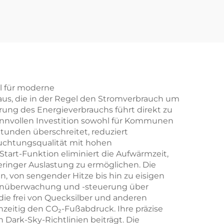
gsreg
rbe- und Industriebel
m G13
euchtung LED-Leuch
r Bür
tenpaneel
r in d
l für moderne
us, die in der Regel den Stromverbrauch um
ung des Energieverbrauchs führt direkt zu
innvollen Investition sowohl für Kommunen
Stunden überschreitet, reduziert
uchtungsqualität mit hohen
Start-Funktion eliminiert die Aufwärmzeit,
ringer Auslastung zu ermöglichen. Die
, von sengender Hitze bis hin zu eisigen
Fernüberwachung und -steuerung über
ie frei von Quecksilber und anderen
hzeitig den CO₂-Fußabdruck. Ihre präzise
Dark-Sky-Richtlinien beiträgt. Die