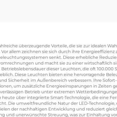
 und Industriebel
T und 5Leistun
htung LED-Leuch
elung Aluminiu
tenpaneel
T8 LED-Röhre fü
o, sofort lieferba
en USA
lreiche überzeugende Vorteile, die sie zur idealen Wah
llem zeichnen sie sich durch ihre Energieeffizienz a
Beleuchtungssystemen senkt. Diese erhebliche Reduzier
omrechnungen und macht sie zu einer wirtschaftlich s
ge Betriebslebensdauer dieser Leuchten, die oft 100.000 
blich. Diese Leuchten bieten eine hervorragende Bele
und Sicherheit im Außenbereich verbessern. Ihre Sofort-
onen, um zusätzliche Energieeinsparungen in Zeiten ge
uverlässigen Betrieb unter extremen Wetterbedingungen
 heute über integrierte Smart-Technologie, die eine 
. Die umweltfreundliche Natur der LED-Technologie, d
Zielen der nachhaltigen Entwicklung und reduziert gleic
ng und unerwünschte Streuung, was zur Einhaltung von 