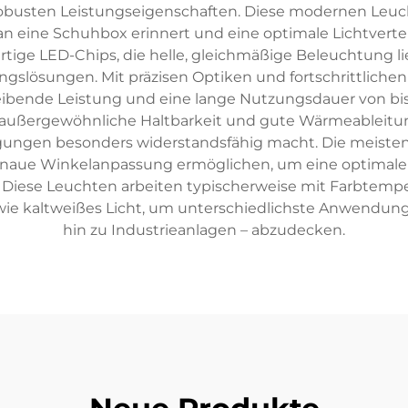
 robusten Leistungseigenschaften. Diese modernen Leuc
 an eine Schuhbox erinnert und eine optimale Lichtverte
tige LED-Chips, die helle, gleichmäßige Beleuchtung li
ngslösungen. Mit präzisen Optiken und fortschrittli
leibende Leistung und eine lange Nutzungsdauer von bi
außergewöhnliche Haltbarkeit und gute Wärmeableitun
ungen besonders widerstandsfähig macht. Die meisten 
enaue Winkelanpassung ermöglichen, um eine optimale
n. Diese Leuchten arbeiten typischerweise mit Farbtem
ie kaltweißes Licht, um unterschiedlichste Anwendunge
hin zu Industrieanlagen – abzudecken.