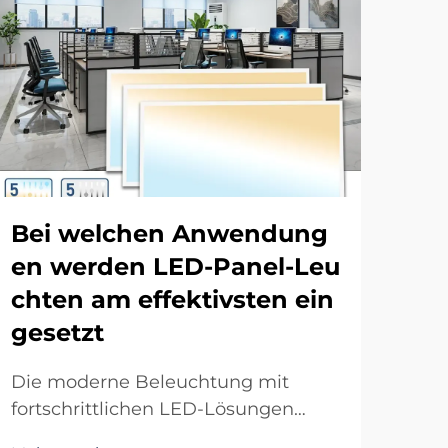
Bei welchen Anwendung
Fü
en werden LED-Panel-Leu
n 
chten am effektivsten ein
be
gesetzt
me
Die moderne Beleuchtung mit
Das
fortschrittlichen LED-Lösungen
Rol
revolutionieren LED-Panel-
Bel