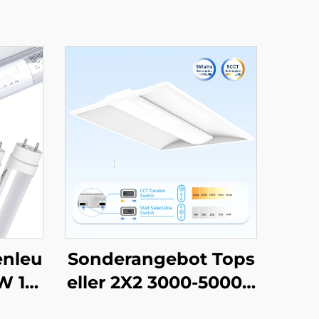
nleu
Sonderangebot Tops
W 15
eller 2X2 3000-5000K
 5CC
CCT wählbares Gewe