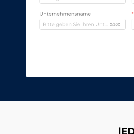
Unternehmensname
0/200
lE