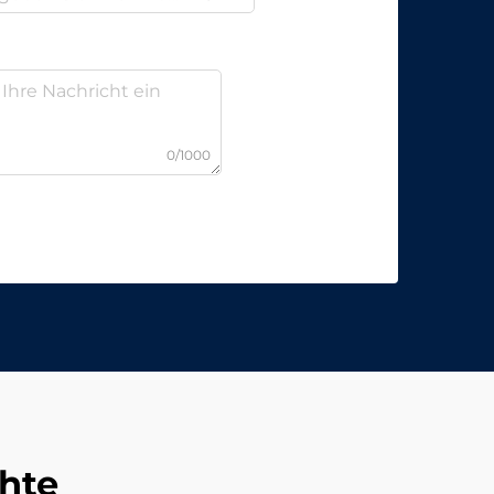
0/1000
hte