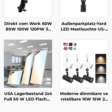
Direkt vom Werk 60W
Außenparkplatz-Yard
80W 100W 120PW 35
LED Mastleuchte US-L
K/40K/50K Außenberei
ager IP65 Aluminiums
ch LED Scheunenbeleu
tahlsäule 30W 40W 60
chtung Für Parkgarag
W 90W LED Gartenleu
en Unterirdische Durc
chte
hgänge Und Flure
USA Lagerbestand 2x4
Moderne dimmbare ve
Fuß 50 W LED Flachpa
rstellbare 10W 15W 20
nel Einbauleuchte mit
W 25W 30W Gewerbe
Prisamatische Linse R
Deckenbahnenleuchte