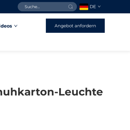
DE
Angebot anfordern
ideos
huhkarton-Leuchte