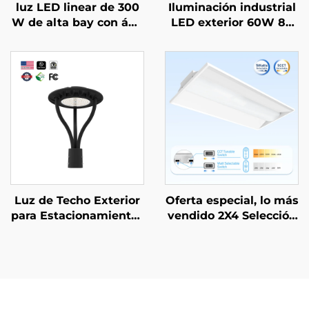
luz LED linear de 300
Iluminación industrial
W de alta bay con áng
LED exterior 60W 80
ulo ajustable de 90 gra
W 100W 120PW para n
dos, garantía de 5 año
aves, aparcamientos s
s, luminaria LED linear
ubterráneos, pasillos y
de 4 pies para almace
túneles, 35K/40K/50K,
nes
venta directa de fábric
a
Luz de Techo Exterior
Oferta especial, lo más
para Estacionamientos
vendido 2X4 Selección
y Patios - Stock EE.UU.
de CCT 3000-5000K Ilu
IP65 Poste de Alumini
minación comercial e i
o y Acero 30W 40W 60
ndustrial LED tipo troff
W 90W Luz de Jardín
er
LED