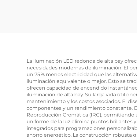
trial Lámpara Hi Bay
0W 
Almacén UFO Alta P
a na
otencia Led para Gim
os s
nasio Garaje
llos
K/50
La iluminación LED redonda de alta bay ofre
necesidades modernas de iluminación. El bene
un 75 % menos electricidad que las alternativ
iluminación equivalente o mejor. Esto se trad
ofrecen capacidad de encendido instantáneo 
iluminación de alta bay. Su larga vida útil o
mantenimiento y los costos asociados. El dise
componentes y un rendimiento constante. Esto
Reproducción Cromática (IRC), permitiendo una
uniforme de la luz elimina puntos brillante
integrados para programaciones personalizab
ahorro energético. La construcción robusta g