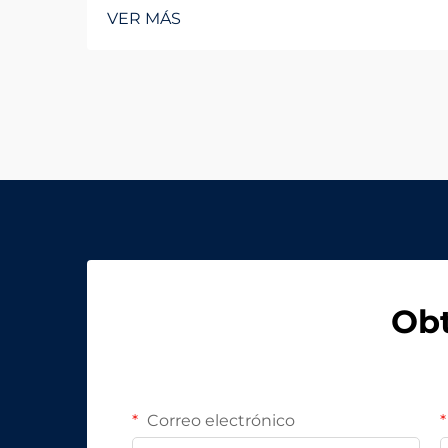
importancia de una adecuada
VER MÁS
iluminación industrial LED en
entornos a gran escala. Al gestionar
instalaciones grandes como
almacenes, plantas de fabricación o
centros logísticos, el rol de la
iluminación LED In...
Obt
Correo electrónico