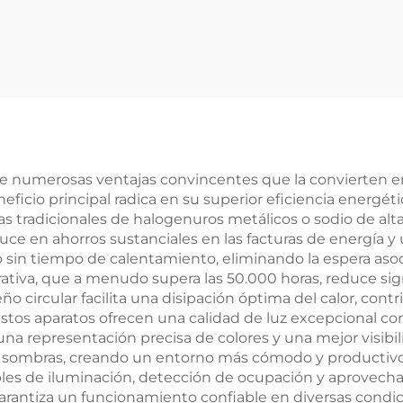
100W 120PW par
ED, luz colgante
ves, aparcamient
al suspendida p
ubterráneos, pasi
royectos de ofi
 y túneles, 35K/40
K, venta directa
de fábrica
ce numerosas ventajas convincentes que la convierten en
ficio principal radica en su superior eficiencia energé
as tradicionales de halogenuros metálicos o sodio de al
uce en ahorros sustanciales en las facturas de energía 
sin tiempo de calentamiento, eliminando la espera aso
perativa, que a menudo supera las 50.000 horas, reduce si
ño circular facilita una disipación óptima del calor, con
s aparatos ofrecen una calidad de luz excepcional con a
 representación precisa de colores y una mejor visibili
s y sombras, creando un entorno más cómodo y productiv
les de iluminación, detección de ocupación y aprovecha
arantiza un funcionamiento confiable en diversas condi