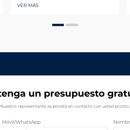
avanzadas de iluminación. La
VER MÁS
evolución de la iluminación de
oficinas ha dado un salto dramático
con la iluminación LED interior, que
se ha convertido en el estándar oro
para espacios comerciales. A
medida que las empresas se
enfocan cada vez más en crear...
enga un presupuesto grat
Nuestro representante se pondrá en contacto con usted pronto.
Móvil/WhatsApp
Nombr