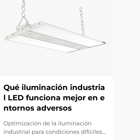
Qué iluminación industria
¿E
l LED funciona mejor en e
ti
ntornos adversos
s 
Optimización de la iluminación
Rev
industrial para condiciones difíciles.
mod