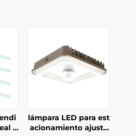
endi
lámpara LED para est
eal L
acionamiento ajusta