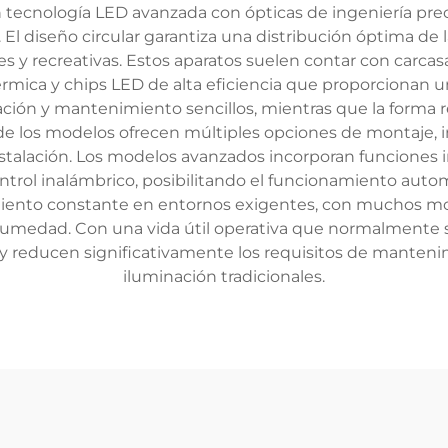
 tecnología LED avanzada con ópticas de ingeniería prec
l diseño circular garantiza una distribución óptima de la
les y recreativas. Estos aparatos suelen contar con carca
térmica y chips LED de alta eficiencia que proporcionan
lación y mantenimiento sencillos, mientras que la forma
ría de los modelos ofrecen múltiples opciones de montaje
la instalación. Los modelos avanzados incorporan funcione
trol inalámbrico, posibilitando el funcionamiento automa
ento constante en entornos exigentes, con muchos mod
humedad. Con una vida útil operativa que normalmente s
zo y reducen significativamente los requisitos de mante
iluminación tradicionales.