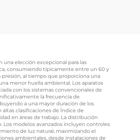
 line
ble 100W 80W 60W 3
ara p
Potencias y 3CCT - 35
cinas
00K~5000K 130lm/W
con 5 años de garant
ía
 una elección excepcional para las
tica, consumiendo típicamente entre un 60 y
ta presión, al tiempo que proporciona una
y una menor huella ambiental. Los aparatos
ciada con los sistemas convencionales de
gnificativamente la frecuencia de
tribuyendo a una mayor duración de los
ltas clasificaciones de Índice de
dad en áreas de trabajo. La distribución
o. Los modelos avanzados incluyen controles
miento de luz natural, maximizando el
ciones ambientales, desde instalaciones de