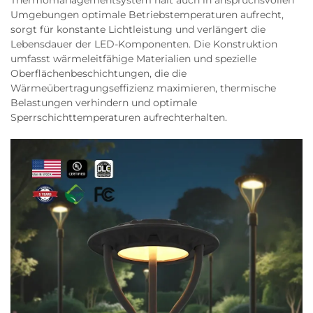
Thermomanagementsystem hält auch in anspruchsvollen
Umgebungen optimale Betriebstemperaturen aufrecht,
sorgt für konstante Lichtleistung und verlängert die
Lebensdauer der LED-Komponenten. Die Konstruktion
umfasst wärmeleitfähige Materialien und spezielle
Oberflächenbeschichtungen, die die
Wärmeübertragungseffizienz maximieren, thermische
Belastungen verhindern und optimale
Sperrschichttemperaturen aufrechterhalten.