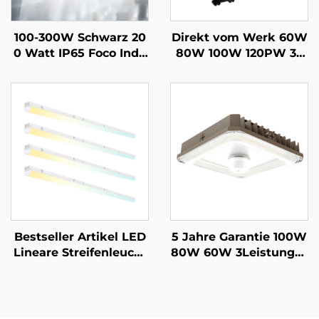
100-300W Schwarz 20
Direkt vom Werk 60W
0 Watt IP65 Foco Indu
80W 100W 120PW 35
strielle Lampara Hoch
K/40K/50K Außenberei
bayanbaulampe Lager
ch LED Scheunenbeleu
halle Highbay Ufo Lam
chtung Für Parkgarag
pe High Bay LED für Fi
en Unterirdische Durc
tnessstudio Garage
hgänge Und Flure
Bestseller Artikel LED
5 Jahre Garantie 100W
Lineare Streifenleucht
80W 60W 3Leistungss
e Beleuchtung Hängen
tufen und 3CCT einstel
de Lineare Pendelleuc
lbar 3500K~5000K 130l
hte Für Büroprojekte
m/W LED-Parkplatzle
uchte LED-Vordachbel