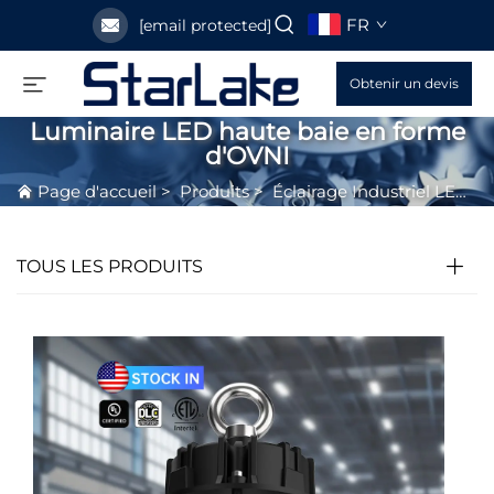
FR
[email protected]
Obtenir un devis
Luminaire LED haute baie en forme
d'OVNI
Page d'accueil
>
Produits
>
Éclairage Industriel LED
>
TOUS LES PRODUITS