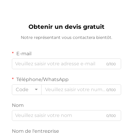
Aluminium G13 T8 pour
couloirs et zones de
Bureau
stationnement
(Fabricant direct)
Obtenir un devis gratuit
Notre représentant vous contactera bientôt.
E-mail
0/100
Téléphone/WhatsApp
Code
0/100
Nom
0/100
Nom de l'entreprise