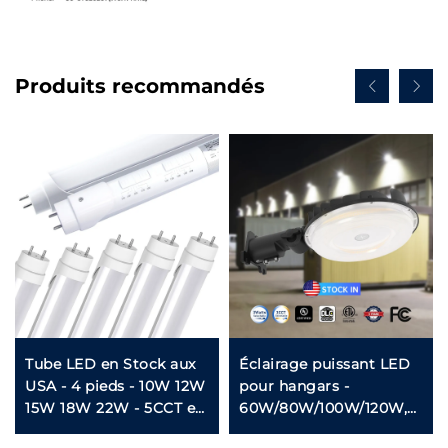
Produits recommandés
Tube LED en Stock aux
Éclairage puissant LED
USA - 4 pieds - 10W 12W
pour hangars -
15W 18W 22W - 5CCT et
60W/80W/100W/120W,
5Puissances Réglables -
CCT 35K-50K pour