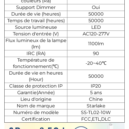
couleurs (Ra)
Support Dimmer
Oui
Durée de vie (heures)
50000
Temps de travail (heures)
50000
Source lumineuse
LED
Tension d'entrée (V)
AC120-277V
Flux lumineux de la lampe
1100lm
(lm)
IRC (RA)
90
Température de
-20~40℃
fonctionnement(℃)
Durée de vie en heures
50000
(Hour)
Classe de protection IP
IP20
Garantie(Année)
5 ans
Lieu d'origine
Chine
Nom de marque
Starlake
Numéro de modèle
SS-TL02-10W
Certification
FCC,ETL,DLC