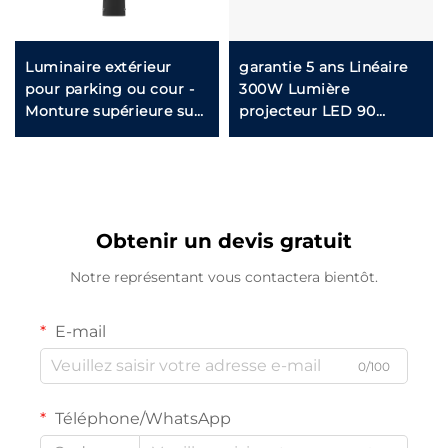
Luminaire extérieur
garantie 5 ans Linéaire
pour parking ou cour -
300W Lumière
Monture supérieure sur
projecteur LED 90
poteau en stock aux
degrés Réglable 4 pieds
États-Unis, IP65 en
Fixation linéaire pour
aluminium et acier,
entrepôts
30W 40W 60W 90W,
lampe de jardin LED
Obtenir un devis gratuit
Notre représentant vous contactera bientôt.
E-mail
0/100
Téléphone/WhatsApp