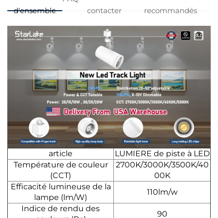
d'ensemble
contacter
recommandés
article
LUMIERE de piste à LED
Température de couleur
2700K/3000K/3500K/40
(CCT)
00K
Efficacité lumineuse de la
110lm/w
lampe (lm/W)
Indice de rendu des
90