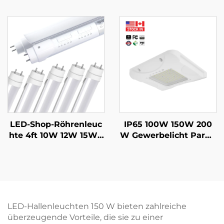
ED Hochdeckenlampe
nel Einbauleuchte mit
n mit CCT und einstell
Prisamatische Linse R
barer Leistung lineare
ückseitig Beleuchtete
Lampen für Bauprojek
Hängende Deckenleuc
te oder Renovierungen
hten LED Panel
LED-Shop-Röhrenleuc
IP65 100W 150W 200
hte 4ft 10W 12W 15W 1
W Gewerbelicht Parkg
8W 22W mit 5CCT und
aragenlampe LED-Vor
5Leistungsregelung Al
dach Tankstellenbeleu
uminium G13 T8 LED-R
chtung für Tankstellen
öhre für Büro, sofort li
eferbar in den USA
LED-Hallenleuchten 150 W bieten zahlreiche
überzeugende Vorteile, die sie zu einer