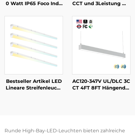
0 Watt IP65 Foco Indu
CCT und 3Leistung Wa
strielle Lampara Hoch
sserdicht IP65 Verstell
bayanbaulampe Lager
bare Slim Straßen Wan
halle Highbay Ufo Lam
dlampe LED Wandpac
pe High Bay LED für Fi
k Leuchte Mit Bewegu
tnessstudio Garage
ngssensor
Bestseller Artikel LED
AC120-347V UL/DLC 3C
Lineare Streifenleucht
CT 4FT 8FT Hängender
e Beleuchtung Hängen
Streifenröhrenleuchte
de Lineare Pendelleuc
verbindbares Pendel-L
hte Für Büroprojekte
ED-Batten-Linearsyste
m für Schulen Superm
ärkte
Runde High-Bay-LED-Leuchten bieten zahlreiche