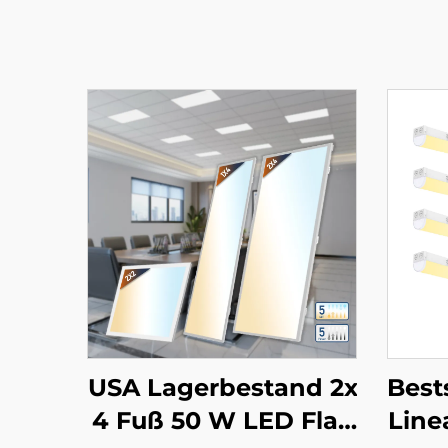
USA Lagerbestand 2x
Best
4 Fuß 50 W LED Flac
Line