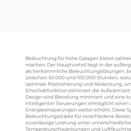
hpanel Einbauleucht
te B
e mit Prisamatische
ende
Linse Rückseitig Bele
euch
uchtete Hängende D
eckenleuchten LED P
anel
Beleuchtung für hohe Garagen bietet zahlrei
machen. Der Hauptvorteil liegt in der außer
als herkömmliche Beleuchtungslösungen, bei 
zwischen 50.000 und 100.000 Stunden, reduzi
optimale Positionierung und Abdeckung, um
Einschaltfunktion eliminiert die Aufwärmzeit 
Design wird Blendung minimiert und eine kom
intelligenter Steuerungen ermöglicht einen 
Energieeinsparungen weiter erhöht. Diese Sy
Beleuchtungsstärke für verschiedene Berei
zuverlässige Leistung unter unterschiedli
Temperaturschwankungen und Luftfeuchtigkeit