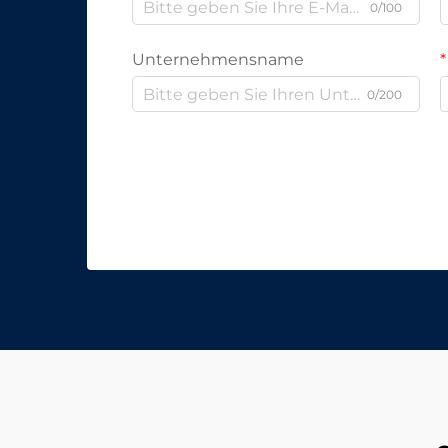
0/100
Unternehmensname
0/200