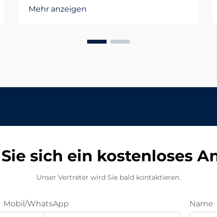
aus? Einführung in die LED-Panel-
Mehr anzeigen
Beleuchtung moderner Räume In
heutigen Arbeits- und
Lernumgebungen ist die Nachfrage
nach effizienter und komfortabler
Beleuchtung unverzichtbar
geworden. Büros und Schulen
benötigen...
Sie sich ein kostenloses 
Unser Vertreter wird Sie bald kontaktieren.
Mobil/WhatsApp
Name