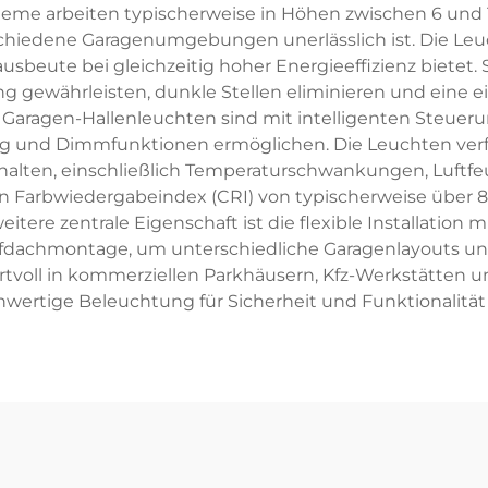
eme arbeiten typischerweise in Höhen zwischen 6 und 14
chiedene Garagenumgebungen unerlässlich ist. Die Leuc
usbeute bei gleichzeitig hoher Energieeffizienz bietet. 
lung gewährleisten, dunkle Stellen eliminieren und eine
ragen-Hallenleuchten sind mit intelligenten Steueru
und Dimmfunktionen ermöglichen. Die Leuchten verfü
lten, einschließlich Temperaturschwankungen, Luftfeu
en Farbwiedergabeindex (CRI) von typischerweise über 8
eitere zentrale Eigenschaft ist die flexible Installatio
dachmontage, um unterschiedliche Garagenlayouts und
voll in kommerziellen Parkhäusern, Kfz-Werkstätten un
hwertige Beleuchtung für Sicherheit und Funktionalität