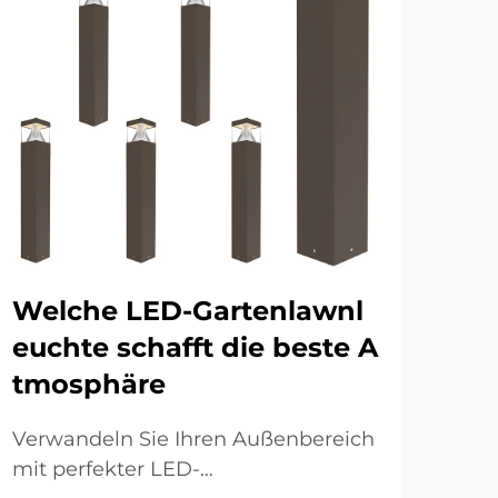
Welche LED-Gartenlawnl
We
euchte schafft die beste A
e 
tmosphäre
rgi
Verwandeln Sie Ihren Außenbereich
Ver
mit perfekter LED-
Wan