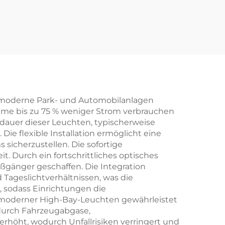
LED-V
CCT wählbares Gewe
llenb
rbe- und Industriebel
Tanks
euchtung LED-Leuch
tenpaneel
ür moderne Park- und Automobilanlagen
teme bis zu 75 % weniger Strom verbrauchen
sdauer dieser Leuchten, typischerweise
e flexible Installation ermöglicht eine
icherzustellen. Die sofortige
it. Durch ein fortschrittliches optisches
ußgänger geschaffen. Die Integration
Tageslichtverhältnissen, was die
, sodass Einrichtungen die
 moderner High-Bay-Leuchten gewährleistet
durch Fahrzeugabgase,
rhöht, wodurch Unfallrisiken verringert und