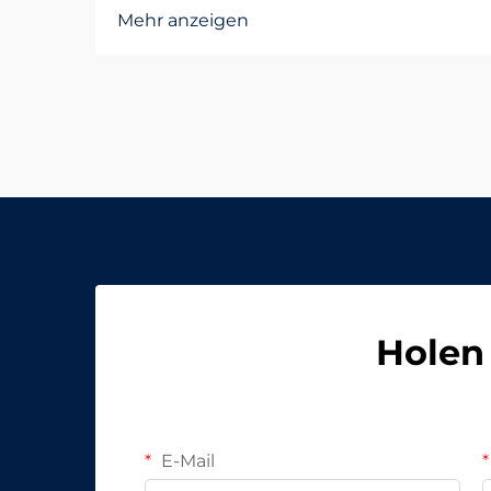
Schaffen von sichereren und
Mehr anzeigen
helleren Parkflächen Moderne
Parkplätze erfordern
Beleuchtungssysteme, die sowohl
Effizienz als auch Zuverlässigkeit
bieten. LED-Flächenleuchten sind
zu einer bevorzugten Lösung für die
Verbesserung...
Holen 
E-Mail