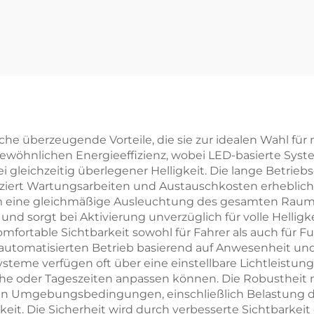
eleuchtung Häng
garagenlampe 
 Lineare Pendell
ordach Tankste
te Für Büroproje
eleuchtung für 
kte
tellen
che überzeugende Vorteile, die sie zur idealen Wahl f
gewöhnlichen Energieeffizienz, wobei LED-basierte Sys
gleichzeitig überlegener Helligkeit. Die lange Betrieb
ert Wartungsarbeiten und Austauschkosten erheblich. Di
 eine gleichmäßige Ausleuchtung des gesamten Raums s
und sorgt bei Aktivierung unverzüglich für volle Helligke
fortable Sichtbarkeit sowohl für Fahrer als auch für F
automatisierten Betrieb basierend auf Anwesenheit und 
steme verfügen oft über eine einstellbare Lichtleistung
che oder Tageszeiten anpassen können. Die Robustheit
chen Umgebungsbedingungen, einschließlich Belastung 
. Die Sicherheit wird durch verbesserte Sichtbarkeit e